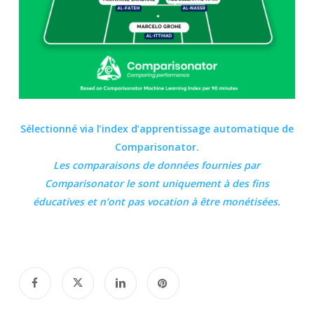
Sélectionné via l’index d’apprentissage automatique de
Comparisonator.
Les comparaisons de données fournies par
Comparisonator
le sont uniquement à des fins
éducatives et n’ont pas vocation à être monétisées.