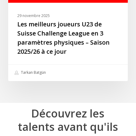
paramètres
physiques
29 novembre 2025
–
Les meilleurs joueurs U23 de
Saison
Suisse Challenge League en 3
2025/26
paramètres physiques – Saison
à
2025/26 à ce jour
ce
jour
Tarkan Batgün
Découvrez
les
talents
avant
qu'ils