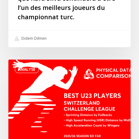
l’un des meilleurs joueurs du
continuera
à
championnat turc.
être
l’un
Didem Dilmen
des
meilleurs
joueurs
Les
du
ANALYSE
meilleurs
championnat
joueurs
turc.
U23
de
Suisse
Challenge
League
en
3