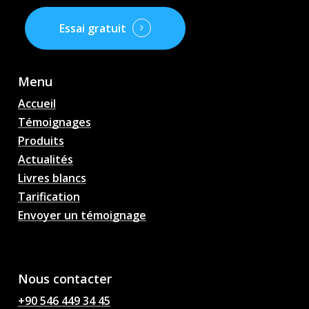
Essai gratuit
Menu
Accueil
Témoignages
Produits
Actualités
Livres blancs
Tarification
Envoyer un témoignage
AI Football Match
Predictions, Odds,
Analysis, Football Chat
Nous contacter
+90 546 449 34 45