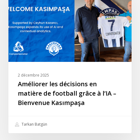
en
matière
de
football
grâce
à
l’IA
–
Bienvenue
2 décembre 2025
Kasımpaşa
Améliorer les décisions en
matière de football grâce à l’IA –
Bienvenue Kasımpaşa
Tarkan Batgün