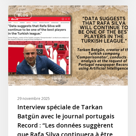
Interview
BLOG
spéciale
de
Tarkan
Batgün
avec
le
journal
portugais
Record
:
“Les
29 novembre 2025
données
Interview spéciale de Tarkan
suggèrent
Batgün avec le journal portugais
que
Record : “Les données suggèrent
Rafa
que Rafa Silva continuera à être
Silva