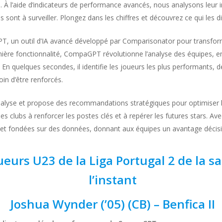
À l’aide d’indicateurs de performance avancés, nous analysons leur imp
 sont à surveiller. Plongez dans les chiffres et découvrez ce qui les d
, un outil d’IA avancé développé par Comparisonator pour transform
dernière fonctionnalité, CompaGPT révolutionne l’analyse des équipes,
En quelques secondes, il identifie les joueurs les plus performants, d
in d’être renforcés.
alyse et propose des recommandations stratégiques pour optimiser les
de les clubs à renforcer les postes clés et à repérer les futures star
et fondées sur des données, donnant aux équipes un avantage décisif
ueurs U23 de la Liga Portugal 2 de la s
l’instant
Joshua Wynder (’05) (CB) – Benfica II