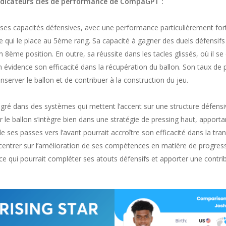
indicateurs clés de performance de CompaGPT :
ses capacités défensives, avec une performance particulièrement fort
qui le place au 5ème rang. Sa capacité à gagner des duels défensif
 8ème position. En outre, sa réussite dans les tacles glissés, où il se
en évidence son efficacité dans la récupération du ballon. Son taux de
onserver le ballon et de contribuer à la construction du jeu.
égré dans des systèmes qui mettent l’accent sur une structure défensiv
 le ballon s’intègre bien dans une stratégie de pressing haut, apportan
 ses passes vers l’avant pourrait accroître son efficacité dans la transi
entrer sur l’amélioration de ses compétences en matière de progres
, ce qui pourrait compléter ses atouts défensifs et apporter une contr