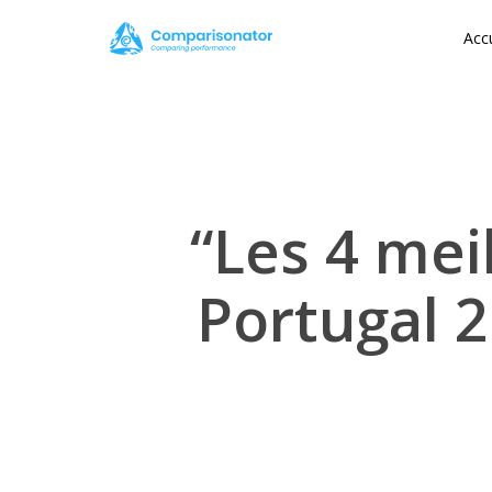
Skip
Accu
to
main
content
“Les 4 mei
Portugal 2