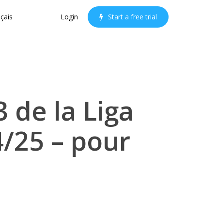
çais
Login
S
t
a
r
t
a
f
r
e
e
t
r
i
a
l
 de la Liga
4/25 – pour