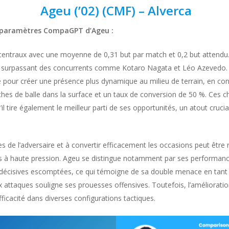
Ageu (’02) (CMF) – Alverca
es paramètres CompaGPT d’Ageu :
centraux avec une moyenne de 0,31 but par match et 0,2 but attendu. 
e, surpassant des concurrents comme Kotaro Nagata et Léo Azevedo. 
 pour créer une présence plus dynamique au milieu de terrain, en contr
uches de balle dans la surface et un taux de conversion de 50 %. Ces ch
l tire également le meilleur parti de ses opportunités, un atout crucial
es de l’adversaire et à convertir efficacement les occasions peut être 
hes à haute pression. Ageu se distingue notamment par ses performan
 décisives escomptées, ce qui témoigne de sa double menace en tant q
x attaques souligne ses prouesses offensives. Toutefois, l’amélioration
fficacité dans diverses configurations tactiques.