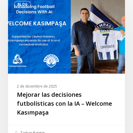
BLOG
las
decisiones
futbolísticas
con
la
IA
–
Welcome
Kasımpaşa
2 de diciembre de 2025
Mejorar las decisiones
futbolísticas con la IA – Welcome
Kasımpaşa
Tarkan Batgün