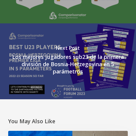
Next Post
Los mejores jugadores sub23 de la primera
división de Bosnia-Herzegovina en 5
parámetros
You May Also Like
Mejorar