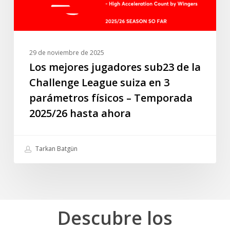
suiza
en
3
parámetros
29 de noviembre de 2025
físicos
Los mejores jugadores sub23 de la
–
Challenge League suiza en 3
Temporada
parámetros físicos – Temporada
2025/26
2025/26 hasta ahora
hasta
ahora
Tarkan Batgün
Descubre
los