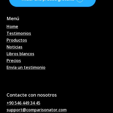
Menú
Home
Testimonios
Productos
Noticias
Libros blancos
Precios
Envía un testimonio
AI Pronósticos de
partidos de fútbol,
probabilidades, análisis,
chat de fútbol
Contacte con nosotros
+90 546 449 34 45
support@comparisonator.com