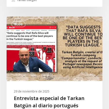
Entrevista
BLOG
especial
de
Tarkan
Batgün
al
diario
portugués
Record:
“Los
datos
indican
29 de noviembre de 2025
que
Entrevista especial de Tarkan
Rafa
Batgün al diario portugués
Silva