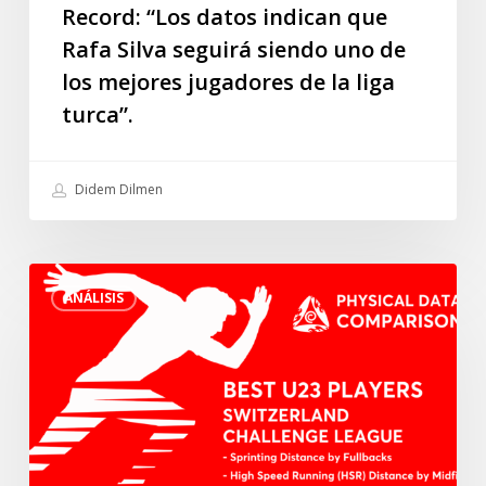
Record: “Los datos indican que
seguirá
Rafa Silva seguirá siendo uno de
siendo
los mejores jugadores de la liga
uno
de
turca”.
los
mejores
Didem Dilmen
jugadores
de
la
Los
liga
ANÁLISIS
mejores
turca”.
jugadores
sub23
de
la
Challenge
League