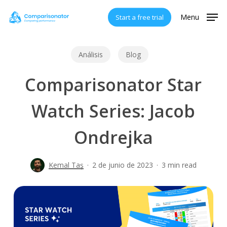
Skip
Menu
Start a free trial
to
main
content
Análisis
Blog
Comparisonator Star
Watch Series: Jacob
Ondrejka
Kemal Taş
2 de junio de 2023
3 min read