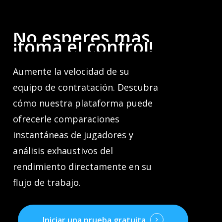
No
esperes
más,
¡toma
el
control!
Aumente la velocidad de su
equipo de contratación. Descubra
cómo nuestra plataforma puede
ofrecerle comparaciones
instantáneas de jugadores y
análisis exhaustivos del
rendimiento directamente en su
flujo de trabajo.
Iniciar una prueba gratuita