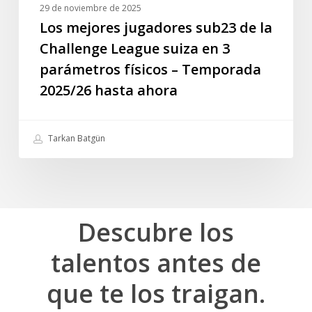
parámetros
29 de noviembre de 2025
físicos
Los mejores jugadores sub23 de la
–
Challenge League suiza en 3
Temporada
parámetros físicos – Temporada
2025/26
2025/26 hasta ahora
hasta
ahora
Tarkan Batgün
Descubre
los
talentos
antes
de
que
te
los
traigan.