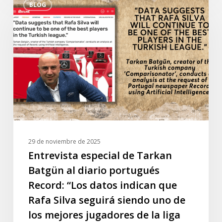
BLOG
especial
de
Tarkan
Batgün
al
diario
portugués
Record:
“Los
datos
indican
29 de noviembre de 2025
que
Entrevista especial de Tarkan
Rafa
Batgün al diario portugués
Silva
Record: “Los datos indican que
seguirá
Rafa Silva seguirá siendo uno de
siendo
los mejores jugadores de la liga
uno