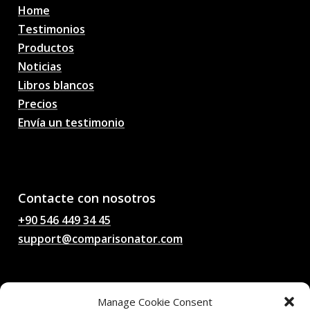
Home
Testimonios
Productos
Noticias
Libros blancos
Precios
Envía un testimonio
AI Pronósticos de
partidos de fútbol,
probabilidades, análisis,
chat de fútbol
Contacte con nosotros
+90 546 449 34 45
support@comparisonator.com
Legal
Manage Cookie Consent