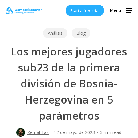
Skip
Menu
Start a free trial
to
main
content
Análisis
Blog
Los mejores jugadores
sub23 de la primera
división de Bosnia-
Herzegovina en 5
parámetros
Kemal Taş
12 de mayo de 2023
3 min read