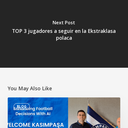
Next Post
TOP 3 jugadores a seguir en la Ekstraklasa
polaca
You May Also Like
Mejorar
BLOG
las
decisiones
futbolísticas