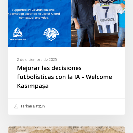
con
la
IA
–
Welcome
Kasımpaşa
2 de diciembre de 2025
Mejorar las decisiones
futbolísticas con la IA – Welcome
Kasımpaşa
Tarkan Batgün
Entrevista