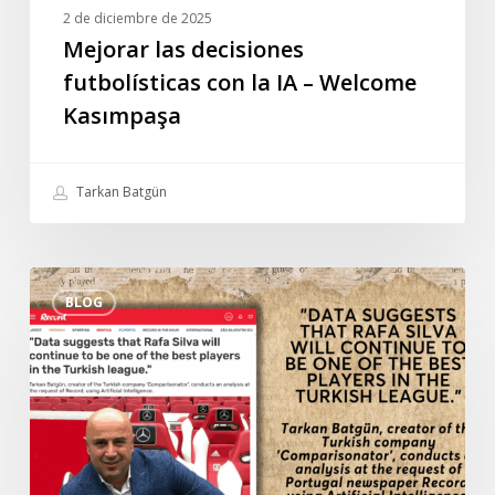
2 de diciembre de 2025
Mejorar las decisiones
futbolísticas con la IA – Welcome
Kasımpaşa
Tarkan Batgün
Entrevista
BLOG
especial
de
Tarkan
Batgün
al
diario
portugués