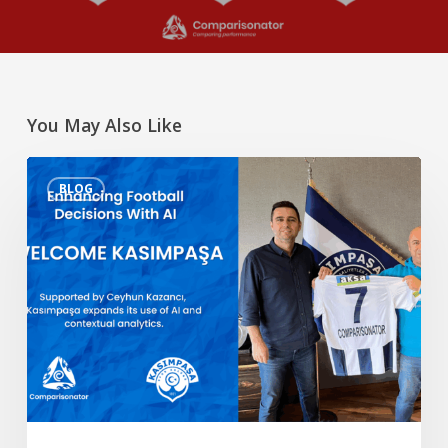
You May Also Like
Mejorar
BLOG
las
decisiones
futbolísticas
con
la
IA
–
Welcome
Kasımpaşa