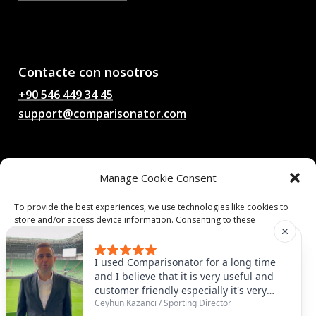
AI Pronósticos de
partidos de fútbol,
probabilidades, análisis,
chat de fútbol
Contacte con nosotros
+90 546 449 34 45
support@comparisonator.com
Legal
Manage Cookie Consent
Condiciones generales
Política de privacidad
To provide the best experiences, we use technologies like cookies to
store and/or access device information. Consenting to these
Política de cookies
technologies will allow us to process data such as browsing behavior or
unique IDs on this site. Not consenting or withdrawing consent, may
adversely affect certain features and functions.
© 2025 Comparisonator Inc. Todos los derechos reservados.
I used Comparisonator for a long time
and I believe that it is very useful and
customer friendly especially it's very
Accept
Ceyhun Kazancı
/
Sporting Director
useful to find some similar players that