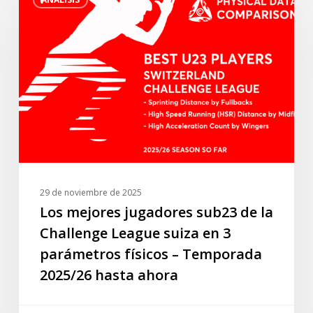
mejores
turca”.
jugadores
sub23
de
la
Challenge
League
suiza
en
3
parámetros
29 de noviembre de 2025
físicos
Los mejores jugadores sub23 de la
–
Challenge League suiza en 3
Temporada
parámetros físicos – Temporada
2025/26
2025/26 hasta ahora
hasta
ahora