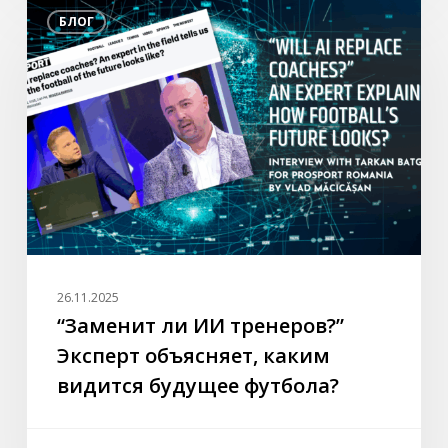
“Заменит
БЛОГ
ли
ИИ
тренеров?”
Эксперт
объясняет,
каким
видится
будущее
футбола?
26.11.2025
“Заменит ли ИИ тренеров?”
Эксперт объясняет, каким
видится будущее футбола?