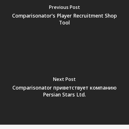
Previous Post
Comparisonator's Player Recruitment Shop
Tool
Next Post
Comparisonator приветствует компанию
Persian Stars Ltd.