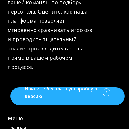
вашей команды по подбору
персонала. Оцените, как наша
платформа позволяет
мгновенно сравнивать игроков
и проводить тщательный
анализ производительности
прямо в вашем рабочем
процессе.
Начните бесплатную пробную
версию
Меню
Главная