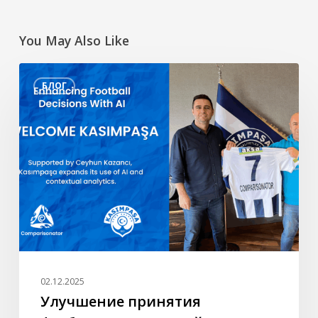
You May Also Like
Улучшение
БЛОГ
принятия
футбольных
решений
с
помощью
искусственного
интеллекта
–
Welcome
Kasımpaşa
02.12.2025
Улучшение принятия