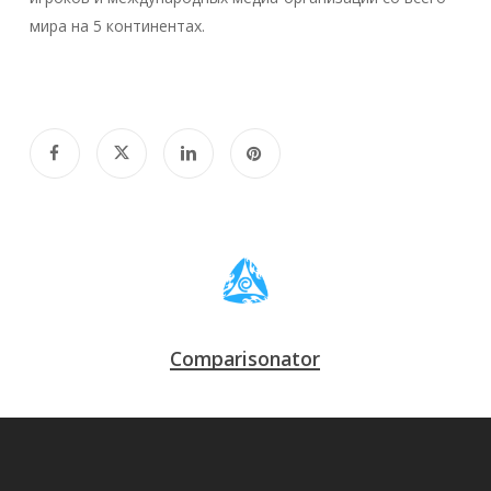
мира на 5 континентах.
Comparisonator