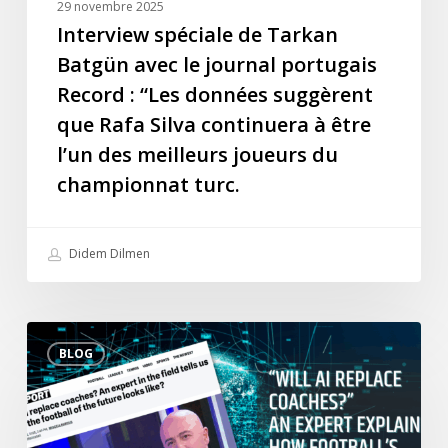
29 novembre 2025
données
Interview spéciale de Tarkan
suggèrent
Batgün avec le journal portugais
que
Record : “Les données suggèrent
Rafa
que Rafa Silva continuera à être
Silva
l’un des meilleurs joueurs du
continuera
à
championnat turc.
être
l’un
Didem Dilmen
des
meilleurs
joueurs
“L’IA
du
BLOG
remplacera-
championnat
t-
turc.
elle
les