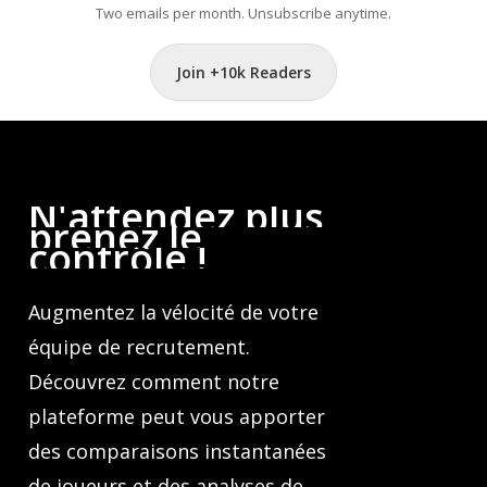
Two emails per month. Unsubscribe anytime.
Join +10k Readers
N'attendez
plus,
prenez
le
contrôle
!
Augmentez la vélocité de votre
équipe de recrutement.
Découvrez comment notre
plateforme peut vous apporter
des comparaisons instantanées
de joueurs et des analyses de