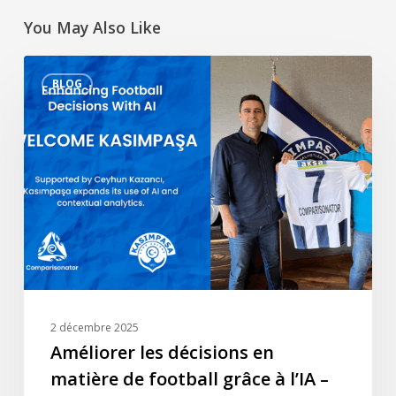
You May Also Like
Améliorer
BLOG
les
décisions
en
matière
de
football
grâce
à
l’IA
–
Bienvenue
2 décembre 2025
Kasımpaşa
Améliorer les décisions en
matière de football grâce à l’IA –