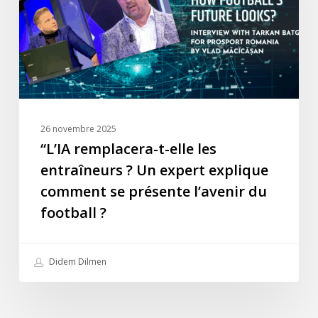
entraîneurs
?
Un
expert
explique
comment
se
26 novembre 2025
présente
“L’IA remplacera-t-elle les
l’avenir
entraîneurs ? Un expert explique
du
comment se présente l’avenir du
football
football ?
?
Didem Dilmen