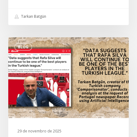
Tarkan Batgün
Entrevista
BLOG
especial
de
Tarkan
Batgün
ao
jornal
português
Record:
“Os
dados
sugerem
29 de novembro de 2025
que