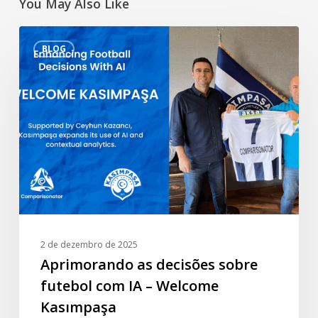
You May Also Like
Aprimorando
BLOG
as
decisões
sobre
futebol
com
IA
–
Welcome
Kasımpaşa
2 de dezembro de 2025
Aprimorando as decisões sobre
futebol com IA – Welcome
Kasımpaşa