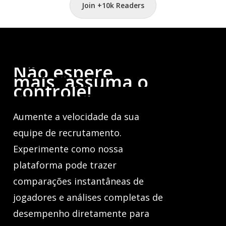
Join +10k Readers
Não
espere
mais,
assuma
o
controle!
Aumente a velocidade da sua
equipe de recrutamento.
Experimente como nossa
plataforma pode trazer
comparações instantâneas de
jogadores e análises completas de
desempenho diretamente para