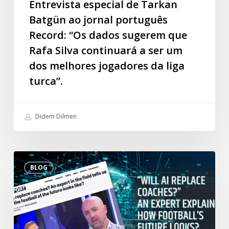
Entrevista especial de Tarkan
Rafa
Batgün ao jornal português
Silva
Record: “Os dados sugerem que
continuará
Rafa Silva continuará a ser um
a
dos melhores jogadores da liga
ser
um
turca”.
dos
melhores
Didem Dilmen
jogadores
da
liga
“A
turca”.
BLOG
IA
substituirá
os
técnicos?”
Um