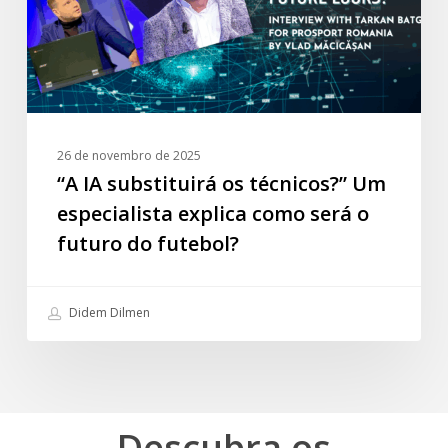
especialista
explica
como
será
o
futuro
26 de novembro de 2025
do
“A IA substituirá os técnicos?” Um
futebol?
especialista explica como será o
futuro do futebol?
Didem Dilmen
Descubra
os