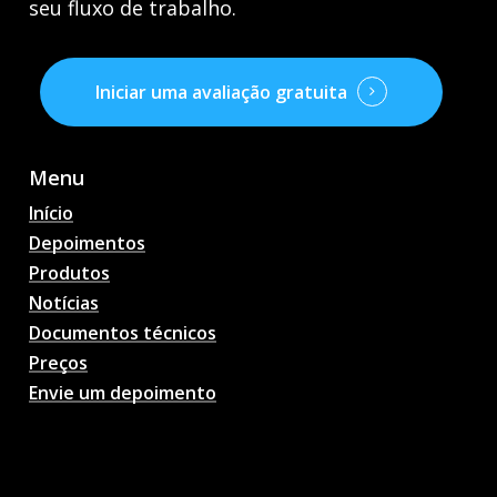
seu fluxo de trabalho.
Iniciar uma avaliação gratuita
Menu
Início
Depoimentos
Produtos
Notícias
Documentos técnicos
Preços
Envie um depoimento
Previsões de partidas de
futebol com IA,
probabilidades, análises,
bate-papo sobre futebol