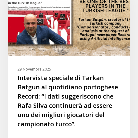
Tarkan
Batgün
al
quotidiano
portoghese
Record:
“I
dati
suggeriscono
29 Novembre 2025
che
Intervista speciale di Tarkan
Rafa
Batgün al quotidiano portoghese
Silva
Record: “I dati suggeriscono che
continuerà
Rafa Silva continuerà ad essere
ad
uno dei migliori giocatori del
essere
uno
campionato turco”.
dei