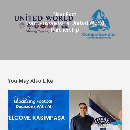
Next Post
Comparisonator e United World
Partnership
You May Also Like
Migliorare
BLOG
le
decisioni
sul
calcio