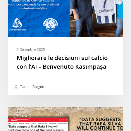
con
l’AI
–
Benvenuto
Kasımpaşa
2 Dicembre 2025
Migliorare le decisioni sul calcio
con l’AI – Benvenuto Kasımpaşa
Tarkan Batgün
Intervista
BLOG
speciale
di