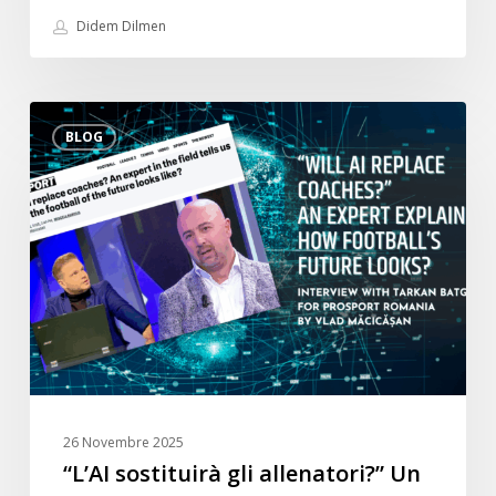
migliori
Didem Dilmen
giocatori
del
campionato
“L’AI
turco”.
BLOG
sostituirà
gli
allenatori?”
Un
esperto
spiega
come
si
prospetta
il
futuro
26 Novembre 2025
del
“L’AI sostituirà gli allenatori?” Un
calcio?