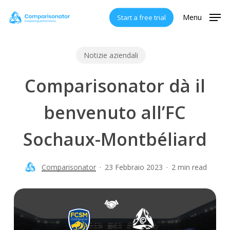
Skip
Menu
Start a free trial
to
main
content
Notizie aziendali
Comparisonator dà il
benvenuto all’FC
Sochaux-Montbéliard
Comparisonator
23 Febbraio 2023
2 min read