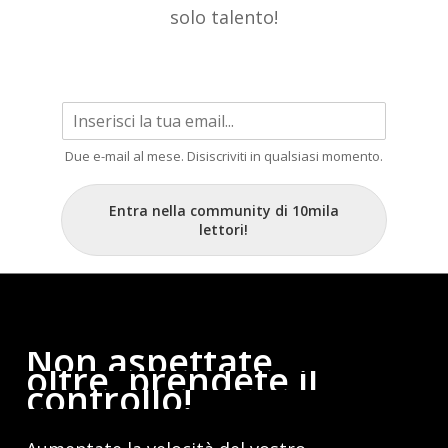
solo talento!
Due e-mail al mese. Disiscriviti in qualsiasi momento.
Entra nella community di 10mila
lettori!
Non
aspettate
oltre,
prendete
il
controllo!