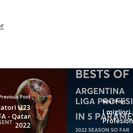
or
Previous Post
Next Post
catori U23
I migliori
FA - Qatar
Profesion
2022