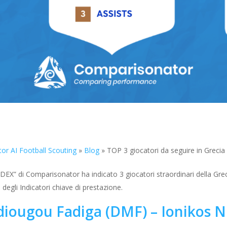
or AI Football Scouting
»
Blog
»
TOP 3 giocatori da seguire in Greci
INDEX” di Comparisonator ha indicato 3 giocatori straordinari della Grec
degli Indicatori chiave di prestazione.
iougou Fadiga (DMF) – Ionikos N