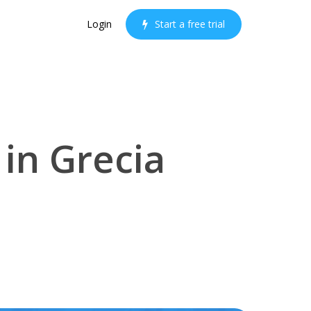
Login
S
t
a
r
t
a
f
r
e
e
t
r
i
a
l
 in Grecia