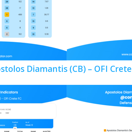
stolos Diamantis (CB) – OFI Crete