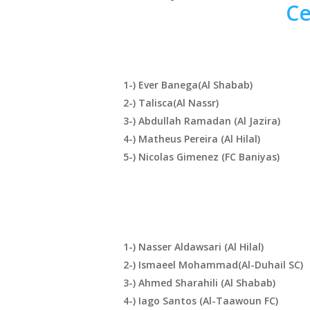
Ce
1-) Ever Banega
(Al Shabab
)
2-) Talisca
(Al Nassr
)
3-)
Abdullah Ramadan
(Al Jazira)
4-) Matheus Pereira (Al Hilal)
5-) Nicolas Gimenez (FC Baniyas)
1-) Nasser Aldawsari (Al Hilal)
2-) Ismaeel Mohammad
(Al-Duhail SC
)
3-) Ahmed Sharahili (Al Shabab)
4-) Iago Santos (Al-Taawoun FC)