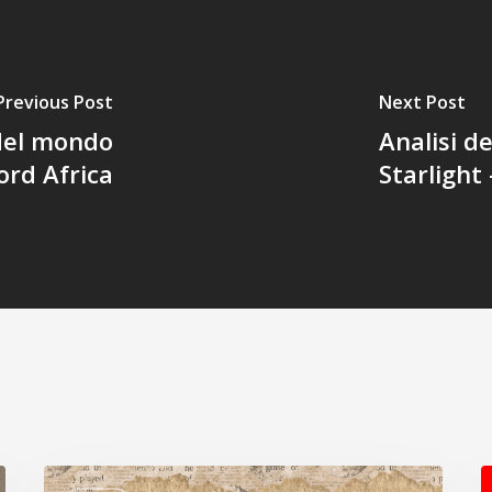
Previous Post
Next Post
 del mondo
Analisi d
ord Africa
Starlight
Intervista
I