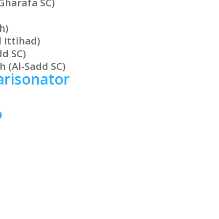
-Gharafa SC)
h)
 Ittihad)
dd SC
)
 (Al-Sadd SC)
arisonator
o