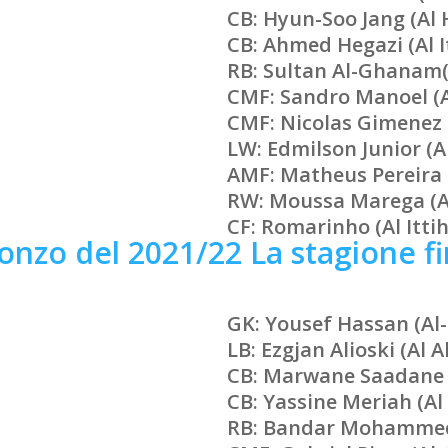
CB: Hyun-Soo Jang (Al H
CB: Ahmed Hegazi (Al I
RB: Sultan Al-Ghanam
CMF: Sandro Manoel (
CMF: Nicolas Gimenez 
LW: Edmilson Junior (A
AMF: Matheus Pereira (
RW: Moussa Marega (Al
CF: Romarinho (Al Itti
bronzo del 2021/22
La stagione f
GK: Yousef Hassan (Al
LB: Ezgjan Alioski (Al A
CB: Marwane Saadane (
CB: Yassine Meriah (Al
RB: Bandar Mohammed 