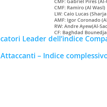
CMF: Gabriel Pires (Al
CMF: Ramiro (Al Wasl)
LW: Caio Lucas (Sharja
AMF: Igor Coronado (Al
RW: Andre Ayew
(Al-Sa
CF: Baghdad Bounedjah
catori Leader dell’indice Comp
Attaccanti – Indice complessiv