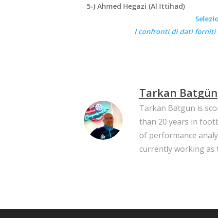
5-) Ahmed Hegazi (Al Ittihad)
Selezi
I confronti di dati fornit
Tarkan Batgün
Tarkan Batgun is scou
than 20 years in footb
of performance analysi
currently working as