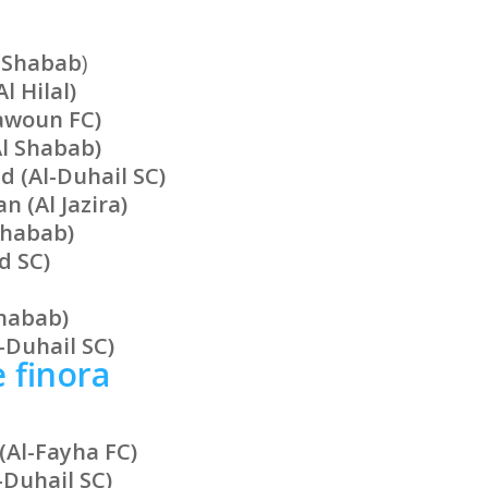
l Shabab
)
l Hilal)
aawoun FC)
Al Shabab)
 (Al-Duhail SC)
 (Al Jazira)
Shabab)
d SC)
Shabab)
-Duhail SC
)
 finora
 (Al-Fayha FC)
-Duhail SC)