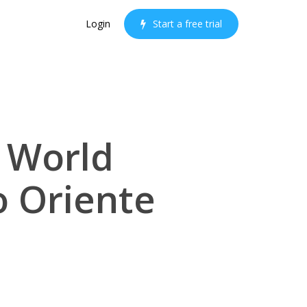
Login
S
t
a
r
t
a
f
r
e
e
t
r
i
a
l
 World
o Oriente