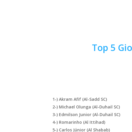
Top 5 Gio
1-) Akram Afif (Al-Sadd SC)
2-) Michael Olunga
(Al-Duhail SC
)
3-) Edmilson Junior (Al-Duhail SC)
4-) Romarinho (Al Ittihad)
5-) Carlos Júnior
(Al Shabab)