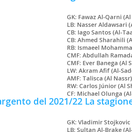
GK: Fawaz Al-Qarni (A
LB: Nasser Aldawsari (A
CB: Iago Santos (Al-T
CB: Ahmed Sharahili (
RB: Ismaeel Mohammad
CMF: Abdullah Ramadan
CMF: Ever Banega (Al 
LW: Akram Afif (Al-Sad
AMF: Talisca (
Al Nassr
)
RW: Carlos Júnior (Al 
CF: Michael Olunga (
Al
’argento del 2021/22
La stagione
GK: Vladimir Stojkovic
LB: Sultan Al-Brake (Al