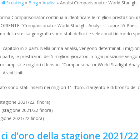
all Scouting
»
Blog
»
Analisi
»
Analisi Comparisonator World Starlight
forma Comparisonator continua a identificare le migliori prestazioni dei
IENTE. “Comparisonator World Starlight Analysis” copre 55 Paesi, sudd
erno della stessa geografia sono stati definiti e selezionati in modo spe
 capitolo in 2 parti. Nella prima analisi, vengono determinati i migliori
arte, le prestazioni dei 5 migliori giocatori in ogni posizione vengon
ntrocampisti e migliori difensori. “Comparisonator World Starlight Anal
 Arabi Uniti.
nato sono stati inseriti nei migliori 11 d’oro, d’argento e di bronzo de
stagione 2021/22, finora)
e (stagione 2021/22 finora)
agione 2021/22 finora)
ici d’oro della stagione 2021/22