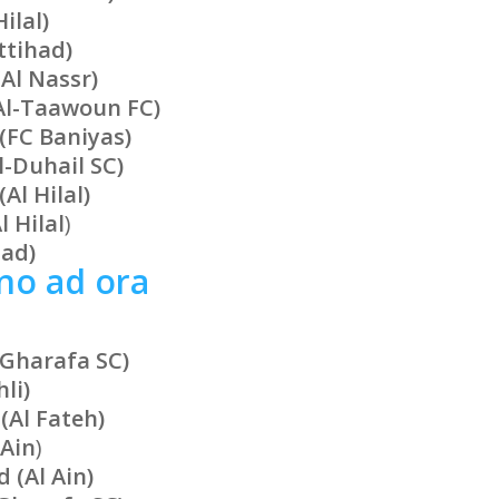
ilal)
ttihad)
(Al Nassr
)
Al-Taawoun FC)
(FC Baniyas)
l-Duhail SC)
Al Hilal)
 Hilal
)
had)
ino ad ora
-Gharafa SC)
hli)
Al Fateh)
 Ain
)
(Al Ain)