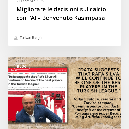
2 Dicembre 2025
Migliorare le decisioni sul calcio
con l’AI – Benvenuto Kasımpaşa
Tarkan Batgün
Intervista
BLOG
speciale
di
Tarkan
Batgün
al
quotidiano
portoghese
Record:
“I