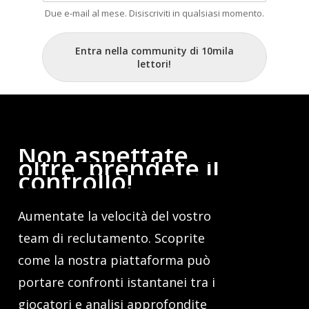
Due e-mail al mese. Disiscriviti in qualsiasi momento.
Entra nella community di 10mila
lettori!
Non
aspettate
oltre,
prendete
il
controllo!
Aumentate la velocità del vostro
team di reclutamento. Scoprite
come la nostra piattaforma può
portare confronti istantanei tra i
giocatori e analisi approfondite