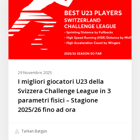
U23
della
Svizzera
Challenge
League
in
3
parametri
fisici
29 Novembre 2025
–
I migliori giocatori U23 della
Stagione
Svizzera Challenge League in 3
2025/26
parametri fisici – Stagione
fino
2025/26 fino ad ora
ad
ora
Tarkan Batgün