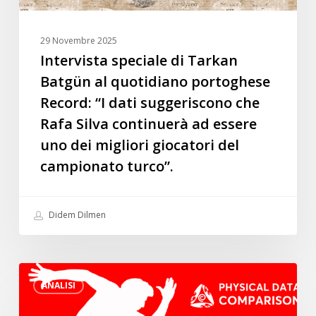
dati
suggeriscono
29 Novembre 2025
che
Intervista speciale di Tarkan
Rafa
Batgün al quotidiano portoghese
Silva
Record: “I dati suggeriscono che
continuerà
Rafa Silva continuerà ad essere
ad
uno dei migliori giocatori del
essere
uno
campionato turco”.
dei
migliori
Didem Dilmen
giocatori
del
campionato
I
turco”.
ANALISI
migliori
giocatori