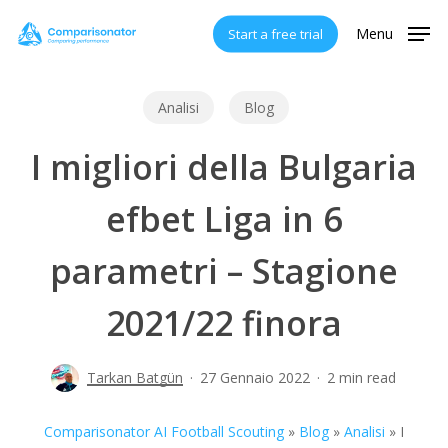
Skip
Menu
Start a free trial
to
main
content
Analisi
Blog
I migliori della Bulgaria
efbet Liga in 6
parametri – Stagione
2021/22 finora
Tarkan Batgün
27 Gennaio 2022
2 min read
Comparisonator AI Football Scouting
»
Blog
»
Analisi
»
I