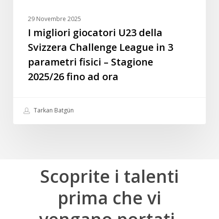
parametri
fisici
29 Novembre 2025
–
I migliori giocatori U23 della
Stagione
Svizzera Challenge League in 3
2025/26
parametri fisici – Stagione
fino
2025/26 fino ad ora
ad
ora
Tarkan Batgün
Scoprite
i
talenti
prima
che
vi