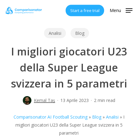
Skip
Menu
Start a free trial
to
main
content
Analisi
Blog
I migliori giocatori U23
della Super League
svizzera in 5 parametri
Kemal Taş
13 Aprile 2023
2 min read
Comparisonator AI Football Scouting
»
Blog
»
Analisi
»
I
migliori giocatori U23 della Super League svizzera in 5
parametri