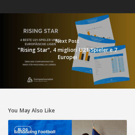
Next Post
"Rising Star", 4 migliori U21-Spieler e 7
Europei
You May Also Like
Migliorare
BLOG
le