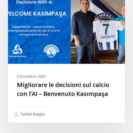
decisioni
sul
calcio
con
l’AI
–
Benvenuto
Kasımpaşa
2 Dicembre 2025
Migliorare le decisioni sul calcio
con l’AI – Benvenuto Kasımpaşa
Tarkan Batgün