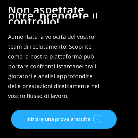
Non
aspettate
oltre,
prendete
il
controllo!
Aumentate la velocità del vostro
team di reclutamento. Scoprite
come la nostra piattaforma può
portare confronti istantanei tra i
giocatori e analisi approfondite
delle prestazioni direttamente nel
vostro flusso di lavoro.
Iniziare una prova gratuita