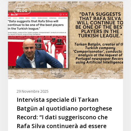
Intervista
BLOG
speciale
di
Tarkan
Batgün
al
quotidiano
portoghese
Record:
“I
dati
suggeriscono
29 Novembre 2025
che
Intervista speciale di Tarkan
Rafa
Batgün al quotidiano portoghese
Silva
Record: “I dati suggeriscono che
continuerà
Rafa Silva continuerà ad essere
ad