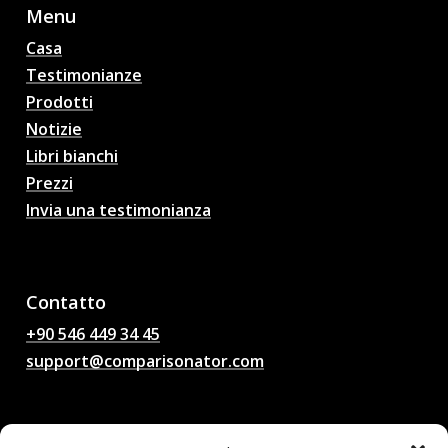
Menu
Casa
Testimonianze
Prodotti
Notizie
Libri bianchi
Prezzi
Invia una testimonianza
Pronostici di partite di
calcio AI, quote, analisi,
chat di calcio
Contatto
+90 546 449 34 45
support@comparisonator.com
Legale