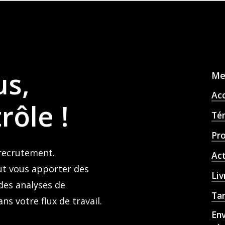
us,
Me
Acc
rôle
!
Té
Pr
 recrutement.
Act
t vous apporter des
Liv
des analyses de
Tar
 votre flux de travail.
En