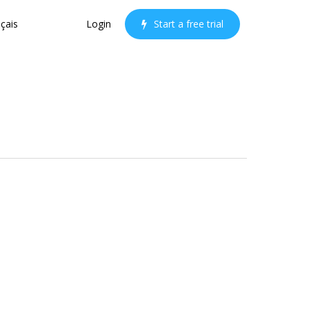
çais
Login
S
t
a
r
t
a
f
r
e
e
t
r
i
a
l