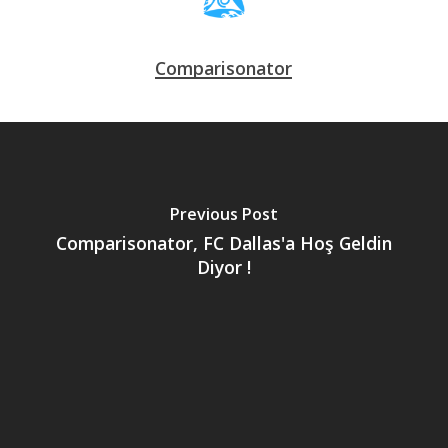
Comparisonator
Previous Post
Comparisonator, FC Dallas'a Hoş Geldin
Diyor !