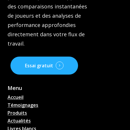
des comparaisons instantanées
de joueurs et des analyses de
performance approfondies
directement dans votre flux de
travail.
Essai gratuit
Menu
Accueil
Témoignages
Produits
Actualités
Livres blancs