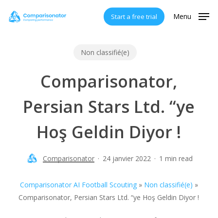
Skip
Menu
Start a free trial
to
main
content
Non classifié(e)
Comparisonator,
Persian Stars Ltd. “ye
Hoş Geldin Diyor !
Comparisonator
24 janvier 2022
1 min read
Comparisonator AI Football Scouting
»
Non classifié(e)
»
Comparisonator, Persian Stars Ltd. “ye Hoş Geldin Diyor !