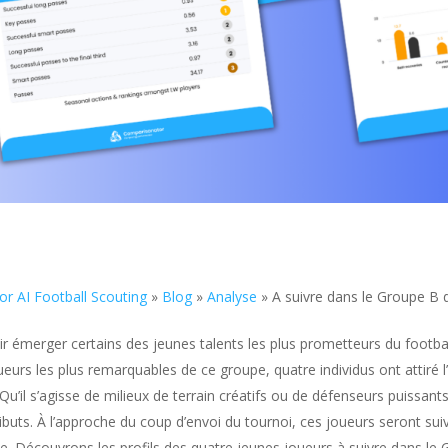
r AI Football Scouting
»
Blog
»
Analyse
»
A suivre dans le Groupe B 
r émerger certains des jeunes talents les plus prometteurs du football
urs les plus remarquables de ce groupe, quatre individus ont attiré l
 Qu’il s’agisse de milieux de terrain créatifs ou de défenseurs puissa
ts. À l’approche du coup d’envoi du tournoi, ces joueurs seront suivis
ale. Découvrons les profils des quatre jeunes joueurs à suivre dans le