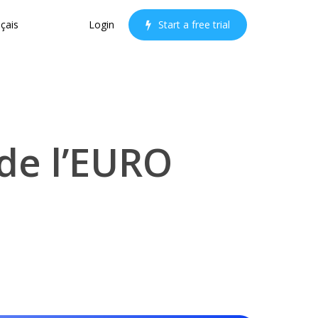
çais
Login
S
t
a
r
t
a
f
r
e
e
t
r
i
a
l
 de l’EURO