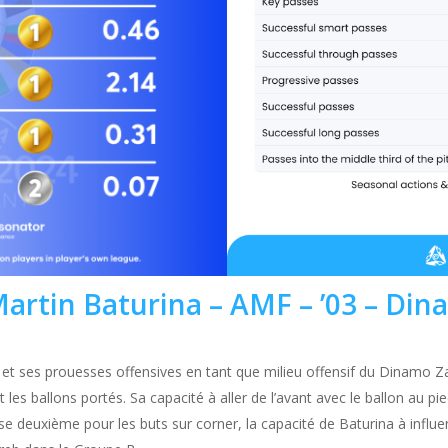
Martin Baturina – AMF – ’03 – Di
et ses prouesses offensives en tant que milieu offensif du Dinamo Za
et les ballons portés. Sa capacité à aller de l’avant avec le ballon au p
sse deuxième pour les buts sur corner, la capacité de Baturina à influenc