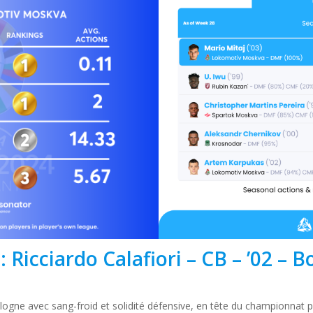
 : Ricciardo Calafiori – CB – ’02 – 
logne avec sang-froid et solidité défensive, en tête du championnat pou