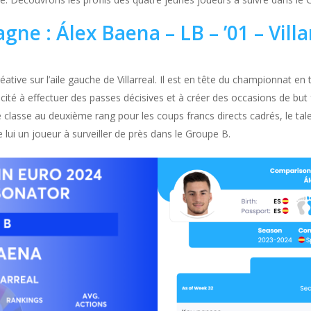
gne : Álex Baena – LB – ’01 – Villa
ve sur l’aile gauche de Villarreal. Il est en tête du championnat en t
ité à effectuer des passes décisives et à créer des occasions de but f
il se classe au deuxième rang pour les coups francs directs cadrés, le t
 lui un joueur à surveiller de près dans le Groupe B.