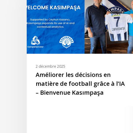
décisions
en
matière
de
football
grâce
à
l’IA
–
2 décembre 2025
Bienvenue
Améliorer les décisions en
Kasımpaşa
matière de football grâce à l’IA
– Bienvenue Kasımpaşa