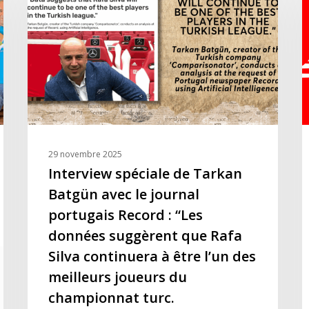
de
j
Tarkan
U
Batgün
d
avec
S
le
C
journal
L
portugais
e
Record
3
:
p
29 novembre 2025
“Les
p
Interview spéciale de Tarkan
données
–
Batgün avec le journal
suggèrent
S
portugais Record : “Les
que
2
données suggèrent que Rafa
Rafa
à
Silva
c
Silva continuera à être l’un des
continuera
j
meilleurs joueurs du
à
championnat turc.
être