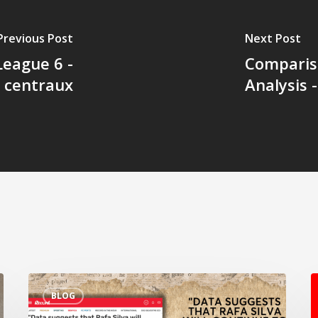
Previous Post
Next Post
League 6 -
Comparis
n centraux
Analysis 
Interview
L
BLOG
spéciale
m