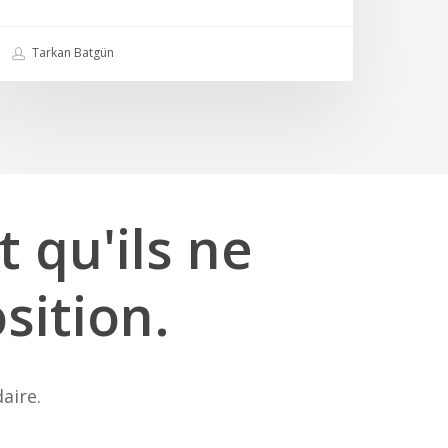
Tarkan Batgün
t
qu'ils
ne
sition.
aire.