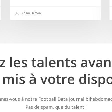
l’un
des
Didem Dilmen
meilleurs
joueurs
du
championnat
turc.
z
les
talents
avan
mis
à
votre
dispo
nez-vous à notre Football Data Journal bihebdomad
Pas de spam, que du talent !