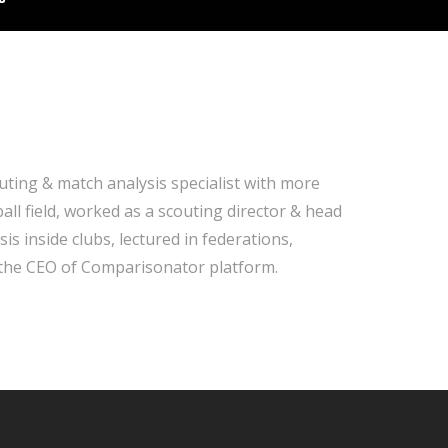
ting & match analysis specialist with more
all field, worked as a scouting director & head
s inside clubs, lectured in federations,
 the CEO of Comparisonator platform.