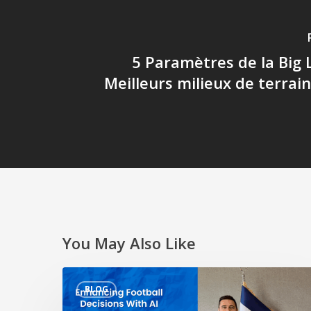
5 Paramètres de la Big 
Meilleurs milieux de terrai
You May Also Like
Améliorer
BLOG
les