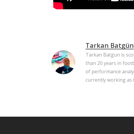
Tarkan Batgün
Tarkan Batgun is scou
than 20 years in footb
of performance analysi
currently working as