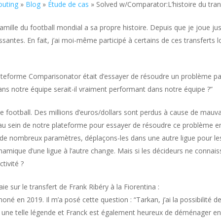
outing
»
Blog
»
Étude de cas
»
Solved w/Comparator:L’histoire du tran
amille du football mondial a sa propre histoire. Depuis que je joue jus
santes. En fait, j’ai moi-même participé à certains de ces transferts lo
plateforme Comparisonator était d’essayer de résoudre un problème part
ns notre équipe serait-il vraiment performant dans notre équipe ?”
e football. Des millions d’euros/dollars sont perdus à cause de mauv
l” au sein de notre plateforme pour essayer de résoudre ce problème 
s de nombreux paramètres, déplaçons-les dans une autre ligue pour l
amique d’une ligue à l’autre change. Mais si les décideurs ne connaisse
tivité ?
e sur le transfert de Frank Ribéry à la Fiorentina :
é en 2019. Il m’a posé cette question : “Tarkan, j’ai la possibilité de
nir une telle légende et Franck est également heureux de déménager en It