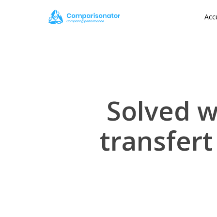
Skip
Accu
to
main
content
Solved w
transfert