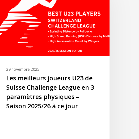
oueurs
23
e
uisse
hallenge
eague
n
aramètres
29 novembre 2025
hysiques
Les meilleurs joueurs U23 de
Suisse Challenge League en 3
aison
paramètres physiques –
025/26
Saison 2025/26 à ce jour
e
our