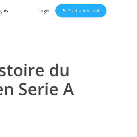
çais
Login
S
t
a
r
t
a
f
r
e
e
t
r
i
a
l
stoire du
en Serie A