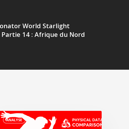
onator World Starlight
- Partie 14 : Afrique du Nord
es
ANALYSE
eilleurs