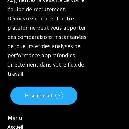
Augmentez la vélocité de votre
équipe de recrutement.
Découvrez comment notre
plateforme peut vous apporter
des comparaisons instantanées
de joueurs et des analyses de
performance approfondies
directement dans votre flux de
travail.
Essai gratuit
Menu
Accueil