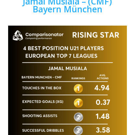
Jamal Musiala
– (CMF)
Bayern München