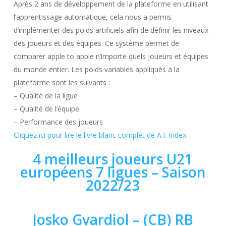
Après 2 ans de développement de la plateforme en utilisant
l’apprentissage automatique, cela nous a permis
d’implémenter des poids artificiels afin de définir les niveaux
des joueurs et des équipes. Ce système permet de
comparer apple to apple n’importe quels joueurs et équipes
du monde entier. Les poids variables appliqués à la
plateforme sont les suivants :
– Qualité de la ligue
– Qualité de l’équipe
– Performance des joueurs
Cliquez ici pour lire le livre blanc complet de A.I. Index.
4 meilleurs joueurs U21
européens 7 ligues – Saison
2022/23
Josko Gvardiol
– (CB) RB