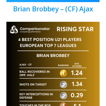
Brian Brobbey – (CF) Ajax