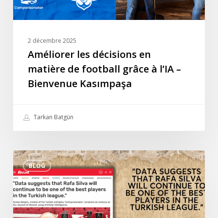
l’IA
–
Bienvenue
2 décembre 2025
Kasımpaşa
Améliorer les décisions en
matière de football grâce à l’IA –
Bienvenue Kasımpaşa
Tarkan Batgün
Interview
BLOG
spéciale
de
Tarkan
Batgün