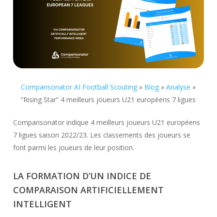
Comparisonator AI Football Scouting
»
Blog
»
Analyse
»
“Rising Star” 4 meilleurs joueurs U21 européens 7 ligues
Comparisonator indique 4 meilleurs joueurs U21 européens
7 ligues saison 2022/23. Les classements des joueurs se
font parmi les joueurs de leur position.
LA FORMATION D’UN INDICE DE
COMPARAISON ARTIFICIELLEMENT
INTELLIGENT