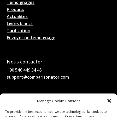
Témoignages
Produits
Actualités
Livres blancs
Tarification
Envoyer un témoignage
AI Football Match
Predictions, Odds,
Analysis, Football Chat
Nous contacter
+90 546 449 34 45
support@comparisonator.com
Juridique
Manage Cookie Consent
Conditions générales d'utilisation
Politique de confidentialité
To provide the best experiences, we use technologies like cookies to
store and/or access device information. Consenting to these