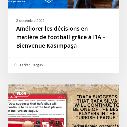
l’IA
–
Bienvenue
2 décembre 2025
Kasımpaşa
Améliorer les décisions en
matière de football grâce à l’IA –
Bienvenue Kasımpaşa
Tarkan Batgün
Interview
BLOG
spéciale
de
Tarkan
Batgün
avec