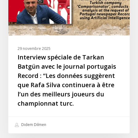
le
journal
portugais
Record
:
“Les
29 novembre 2025
données
Interview spéciale de Tarkan
suggèrent
Batgün avec le journal portugais
que
Record : “Les données suggèrent
Rafa
que Rafa Silva continuera à être
Silva
l’un des meilleurs joueurs du
continuera
à
championnat turc.
être
l’un
Didem Dilmen
des
meilleurs