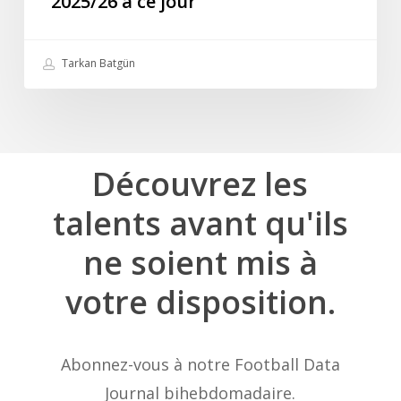
2025/26 à ce jour
ce
jour
Tarkan Batgün
Découvrez
les
talents
avant
qu'ils
ne
soient
mis
à
votre
disposition.
Abonnez-vous à notre Football Data
Journal bihebdomadaire.