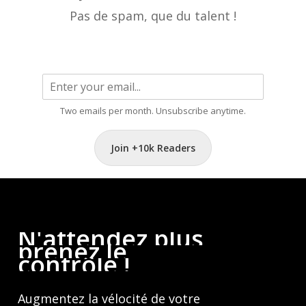
Pas de spam, que du talent !
Two emails per month. Unsubscribe anytime.
Join +10k Readers
N'attendez
plus,
prenez
le
contrôle
!
Augmentez la vélocité de votre