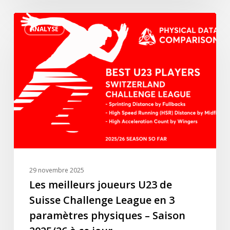
joueurs
Les
du
ANALYSE
meilleurs
championnat
joueurs
turc.
U23
de
Suisse
Challenge
League
en
3
paramètres
physiques
29 novembre 2025
–
Les meilleurs joueurs U23 de
Saison
Suisse Challenge League en 3
2025/26
paramètres physiques – Saison
à