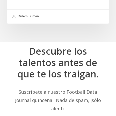
Didem Dilmen
Descubre
los
talentos
antes
de
que
te
los
traigan.
Suscríbete a nuestro Football Data
Journal quincenal. Nada de spam, ¡sólo
talento!