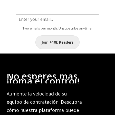
Two emails per month. Unsubscribe anytime.
Join +10k Readers
No
esperes
más,
¡toma
el
control!
Aumente la velocidad de su
equipo de contratación. Descubra
cómo nuestra plataforma puede