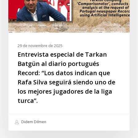
diario
portugués
Record:
“Los
datos
indican
29 de noviembre de 2025
que
Entrevista especial de Tarkan
Rafa
Batgün al diario portugués
Silva
Record: “Los datos indican que
seguirá
Rafa Silva seguirá siendo uno de
siendo
los mejores jugadores de la liga
uno
de
turca”.
los
mejores
Didem Dilmen
jugadores
de