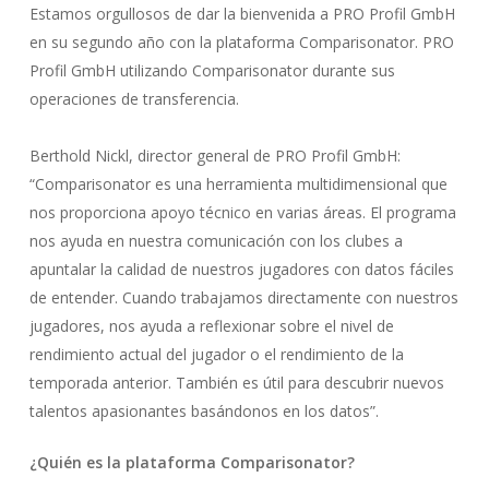
Estamos orgullosos de dar la bienvenida a PRO Profil GmbH
en su segundo año con la plataforma Comparisonator. PRO
Profil GmbH utilizando Comparisonator durante sus
operaciones de transferencia.
Berthold Nickl, director general de PRO Profil GmbH:
“Comparisonator es una herramienta multidimensional que
nos proporciona apoyo técnico en varias áreas. El programa
nos ayuda en nuestra comunicación con los clubes a
apuntalar la calidad de nuestros jugadores con datos fáciles
de entender. Cuando trabajamos directamente con nuestros
jugadores, nos ayuda a reflexionar sobre el nivel de
rendimiento actual del jugador o el rendimiento de la
temporada anterior. También es útil para descubrir nuevos
talentos apasionantes basándonos en los datos”.
¿Quién es la plataforma Comparisonator?