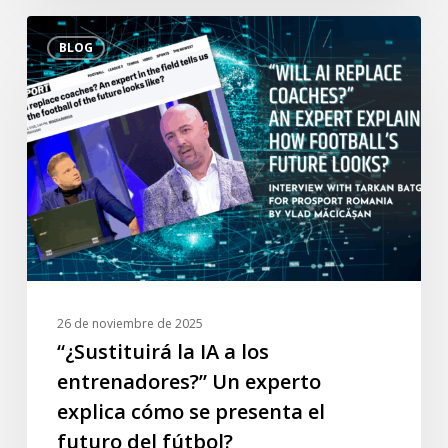
la
“¿Sustituirá
liga
BLOG
la
turca”.
IA
a
los
entrenadores?”
Un
experto
explica
cómo
se
presenta
26 de noviembre de 2025
el
“¿Sustituirá la IA a los
futuro
entrenadores?” Un experto
del
explica cómo se presenta el
fútbol?
futuro del fútbol?