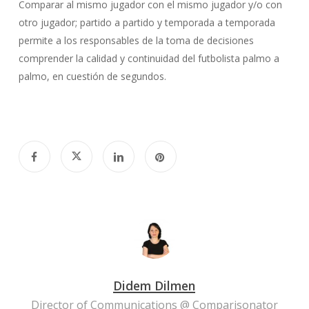
Comparar al mismo jugador con el mismo jugador y/o con
otro jugador; partido a partido y temporada a temporada
permite a los responsables de la toma de decisiones
comprender la calidad y continuidad del futbolista palmo a
palmo, en cuestión de segundos.
Didem Dilmen
Director of Communications @ Comparisonator