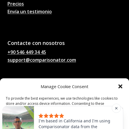
Precios
Envía un testimonio
AI Pronósticos de
partidos de fútbol,
probabilidades, análisis,
chat de fútbol
Contacte con nosotros
+90 546 449 34 45
support@comparisonator.com
Legal
Manage Cookie Consent
Condiciones generales
Política de privacidad
To provide the best experiences, we use technologies like cookies to
store and/or access device information. Consenting to these
Política de cookies
technologies will allow us to process data such as browsing behavior or
unique IDs on this site. Not consenting or withdrawing consent, may
adversely affect certain features and functions.
© 2025 Comparisonator Inc. Todos los derechos reservados.
I used Comparisonator for a long time
and I believe that it is very useful and