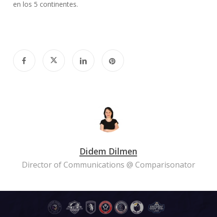
en los 5 continentes.
Didem Dilmen
Director of Communications @ Comparisonator