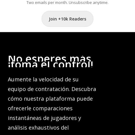
Two emails per month. Unsubscribe anytime.
Join +10k Readers
No
esperes
más,
¡toma
el
control!
Aumente la velocidad de su
equipo de contratación. Descubra
cómo nuestra plataforma puede
ofrecerle comparaciones
instantáneas de jugadores y
análisis exhaustivos del