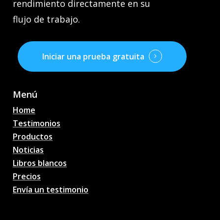
rendimiento directamente en su
flujo de trabajo.
Iniciar una prueba gratuita
Menú
Home
Testimonios
Productos
Noticias
Libros blancos
Precios
Envía un testimonio
AI Pronósticos de
partidos de fútbol,
probabilidades, análisis,