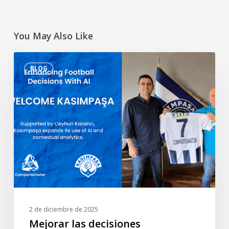
You May Also Like
Mejorar
BLOG
las
decisiones
futbolísticas
con
la
IA
–
Welcome
Kasımpaşa
2 de diciembre de 2025
Mejorar las decisiones