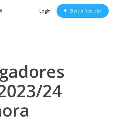
l
Login
S
t
a
r
t
a
f
r
e
e
t
r
i
a
l
ugadores
 2023/24
hora