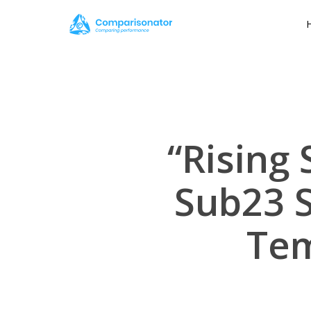
Skip
to
main
content
“Rising
Sub23 S
Tem