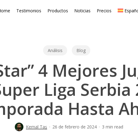
Home
Testimonios
Productos
Noticias
Precios
Españo
Análisis
Blog
 Star” 4 Mejores J
uper Liga Serbia
porada Hasta A
Kemal Taş
26 de febrero de 2024
3 min read