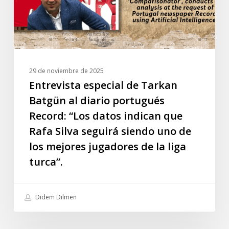
portugués
Record:
“Los
datos
indican
29 de noviembre de 2025
que
Entrevista especial de Tarkan
Rafa
Batgün al diario portugués
Silva
Record: “Los datos indican que
seguirá
Rafa Silva seguirá siendo uno de
siendo
los mejores jugadores de la liga
uno
de
turca”.
los
mejores
Didem Dilmen
jugadores
de
la