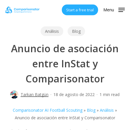
Skip
Menu
Start a free trial
to
main
content
Análisis
Blog
Anuncio de asociación
entre InStat y
Comparisonator
Tarkan Batgün
18 de agosto de 2022
1 min read
Comparisonator AI Football Scouting
»
Blog
»
Análisis
»
Anuncio de asociación entre InStat y Comparisonator