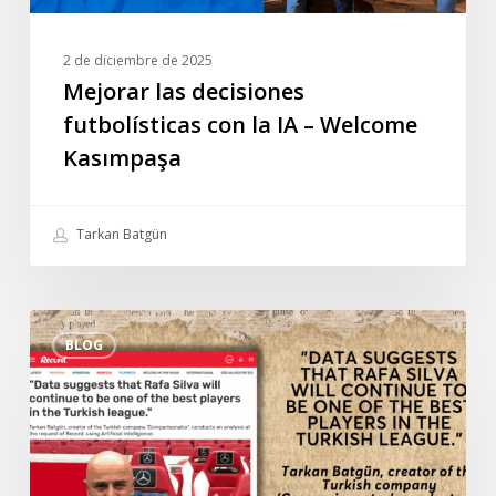
2 de diciembre de 2025
Mejorar las decisiones
futbolísticas con la IA – Welcome
Kasımpaşa
Tarkan Batgün
Entrevista
BLOG
especial
de
Tarkan
Batgün
al
diario