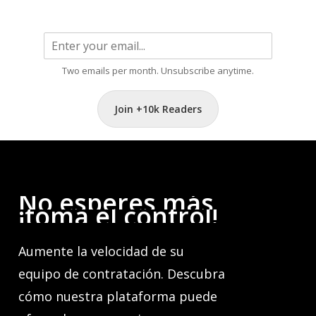
Two emails per month. Unsubscribe anytime.
Join +10k Readers
No
esperes
más,
¡toma
el
control!
Aumente la velocidad de su
equipo de contratación. Descubra
cómo nuestra plataforma puede