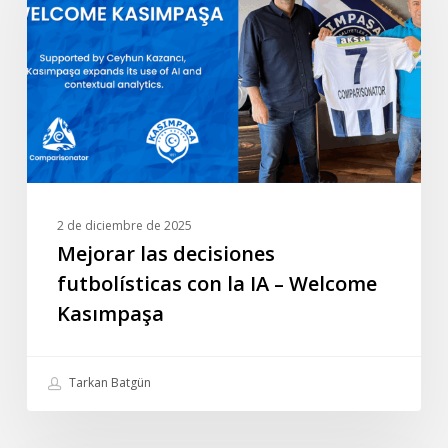
futbolísticas
con
la
IA
–
Welcome
Kasımpaşa
2 de diciembre de 2025
Mejorar las decisiones
futbolísticas con la IA – Welcome
Kasımpaşa
Tarkan Batgün