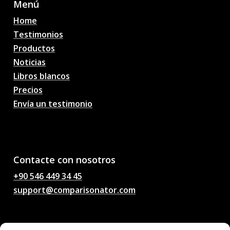
Menú
Home
Testimonios
Productos
Noticias
Libros blancos
Precios
Envía un testimonio
AI Pronósticos de
partidos de fútbol,
probabilidades, análisis,
chat de fútbol
Contacte con nosotros
+90 546 449 34 45
support@comparisonator.com
Legal