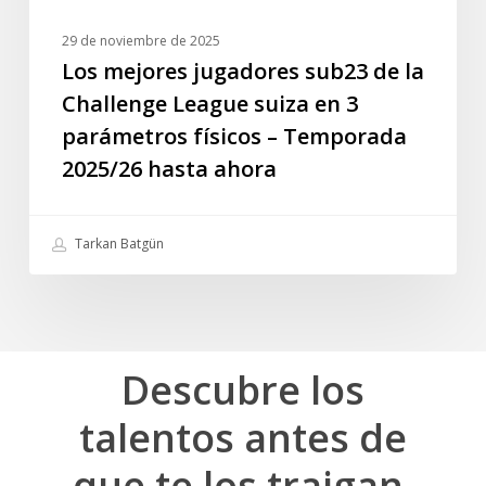
3
parámetros
29 de noviembre de 2025
físicos
Los mejores jugadores sub23 de la
–
Challenge League suiza en 3
Temporada
parámetros físicos – Temporada
2025/26
2025/26 hasta ahora
hasta
ahora
Tarkan Batgün
Descubre
los
talentos
antes
de
que
te
los
traigan.