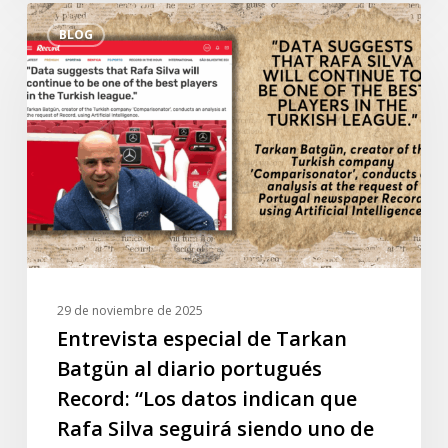
Entrevista
BLOG
especial
de
Tarkan
Batgün
al
diario
portugués
Record:
“Los
datos
indican
29 de noviembre de 2025
que
Entrevista especial de Tarkan
Rafa
Batgün al diario portugués
Silva
Record: “Los datos indican que
seguirá
Rafa Silva seguirá siendo uno de
siendo