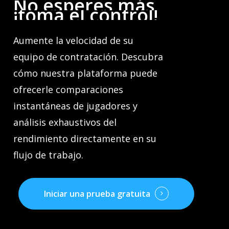
No
esperes
más,
¡toma
el
control!
Aumente la velocidad de su
equipo de contratación. Descubra
cómo nuestra plataforma puede
ofrecerle comparaciones
instantáneas de jugadores y
análisis exhaustivos del
rendimiento directamente en su
flujo de trabajo.
Iniciar una prueba gratuita