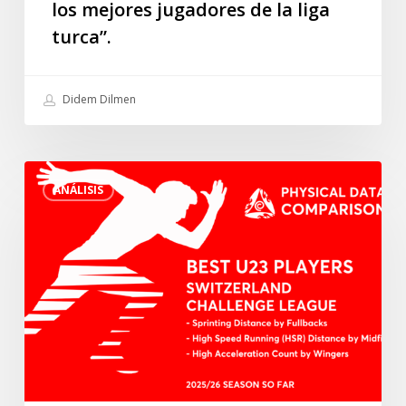
los mejores jugadores de la liga
uno
de
turca”.
los
mejores
Didem Dilmen
jugadores
de
la
Los
liga
ANÁLISIS
mejores
turca”.
jugadores
sub23
de
la
Challenge
League
suiza
en