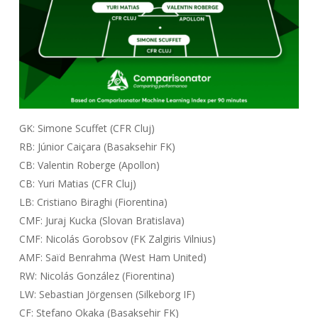
GK: Simone Scuffet (CFR Cluj)
RB: Júnior Caiçara (Basaksehir FK)
CB: Valentin Roberge (Apollon)
CB: Yuri Matias (CFR Cluj)
LB: Cristiano Biraghi (Fiorentina)
CMF: Juraj Kucka (Slovan Bratislava)
CMF: Nicolás Gorobsov (FK Zalgiris Vilnius)
AMF: Saïd Benrahma (West Ham United)
RW: Nicolás González (Fiorentina)
LW: Sebastian Jörgensen (Silkeborg IF)
CF: Stefano Okaka (Basaksehir FK)