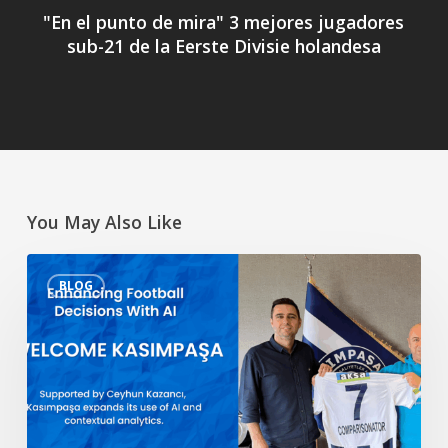
"En el punto de mira" 3 mejores jugadores
sub-21 de la Eerste Divisie holandesa
You May Also Like
Mejorar
BLOG
las
decisiones
futbolísticas
con
la
IA
–