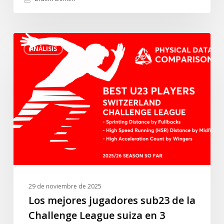
jugadores
de
la
Los
liga
ANÁLISIS
mejores
turca”.
jugadores
sub23
de
la
Challenge
League
suiza
en
3
parámetros
29 de noviembre de 2025
físicos
Los mejores jugadores sub23 de la
–
Challenge League suiza en 3
Temporada