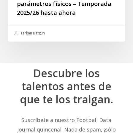
parámetros físicos – Temporada
2025/26
2025/26 hasta ahora
hasta
ahora
Tarkan Batgün
Descubre
los
talentos
antes
de
que
te
los
traigan.
Suscríbete a nuestro Football Data
Journal quincenal. Nada de spam, ¡sólo