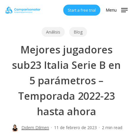
Skip
Menu
Start a free trial
to
main
content
Análisis
Blog
Mejores jugadores
sub23 Italia Serie B en
5 parámetros –
Temporada 2022-23
hasta ahora
Didem Dilmen
11 de febrero de 2023
2 min read