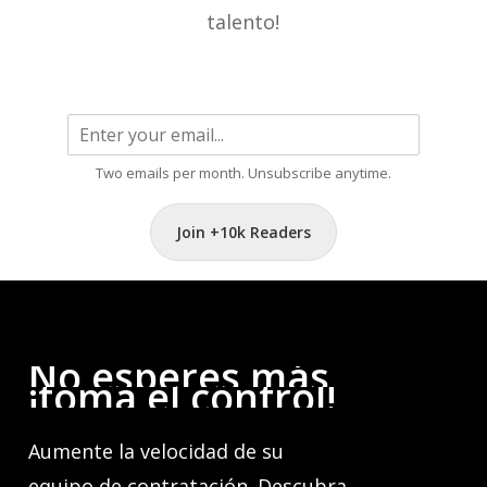
talento!
Two emails per month. Unsubscribe anytime.
Join +10k Readers
No
esperes
más,
¡toma
el
control!
Aumente la velocidad de su
equipo de contratación. Descubra