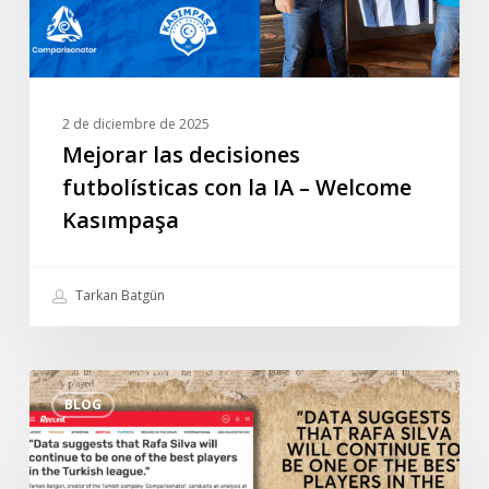
Welcome
Kasımpaşa
2 de diciembre de 2025
Mejorar las decisiones
futbolísticas con la IA – Welcome
Kasımpaşa
Tarkan Batgün
Entrevista
BLOG
especial
de
Tarkan