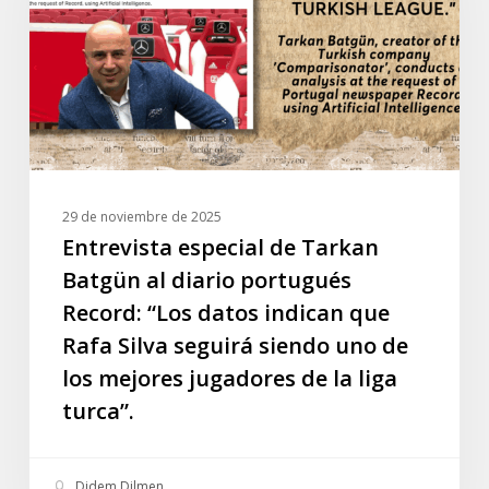
Batgün
al
diario
portugués
Record:
“Los
datos
indican
29 de noviembre de 2025
que
Entrevista especial de Tarkan
Rafa
Batgün al diario portugués
Silva
Record: “Los datos indican que
seguirá
Rafa Silva seguirá siendo uno de
siendo
los mejores jugadores de la liga
uno
de
turca”.
los
mejores
Didem Dilmen