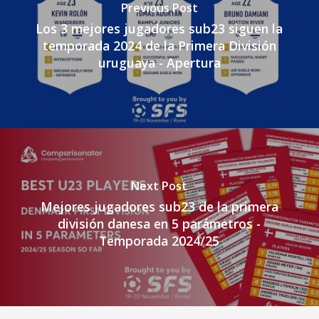
Previous Post
Los 3 mejores jugadores sub23 siguen la
temporada 2024 de la Primera División
uruguaya - Apertura
Next Post
Mejores jugadores sub23 de la primera
división danesa en 5 parámetros -
Temporada 2024/25