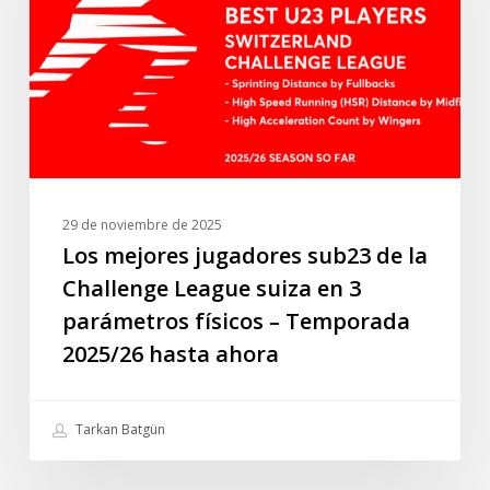
de
la
Challenge
League
suiza
en
3
parámetros
29 de noviembre de 2025
físicos
Los mejores jugadores sub23 de la
–
Challenge League suiza en 3
Temporada
parámetros físicos – Temporada
2025/26
2025/26 hasta ahora
hasta
ahora
Tarkan Batgün