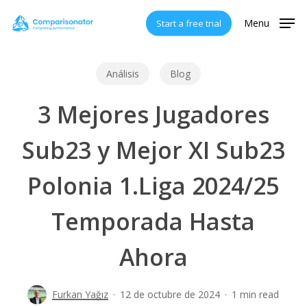
Skip
Menu
Start a free trial
to
main
content
Análisis
Blog
3 Mejores Jugadores
Sub23 y Mejor XI Sub23
Polonia 1.Liga 2024/25
Temporada Hasta
Ahora
Furkan Yağız
12 de octubre de 2024
1 min read