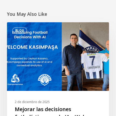
You May Also Like
Mejorar
BLOG
las
decisiones
futbolísticas
con
la
IA
–
Welcome
Kasımpaşa
2 de diciembre de 2025
Mejorar las decisiones