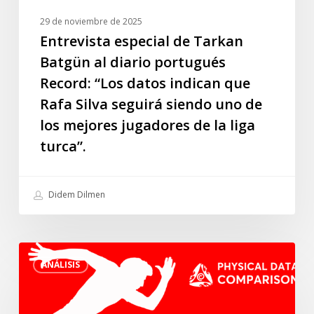
indican
29 de noviembre de 2025
que
Entrevista especial de Tarkan
Rafa
Batgün al diario portugués
Silva
Record: “Los datos indican que
seguirá
Rafa Silva seguirá siendo uno de
siendo
los mejores jugadores de la liga
uno
de
turca”.
los
mejores
Didem Dilmen
jugadores
de
la
Los
liga
ANÁLISIS
mejores
turca”.
jugadores
sub23