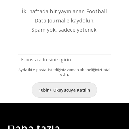
İki haftada bir yayınlanan Football
Data Journal'e kaydolun.
Spam yok, sadece yetenek!
Ayda iki e-posta. İstediğiniz zaman aboneliğinizi iptal
edin.
10bin+ Okuyucuya Katılın
Daha
fazla