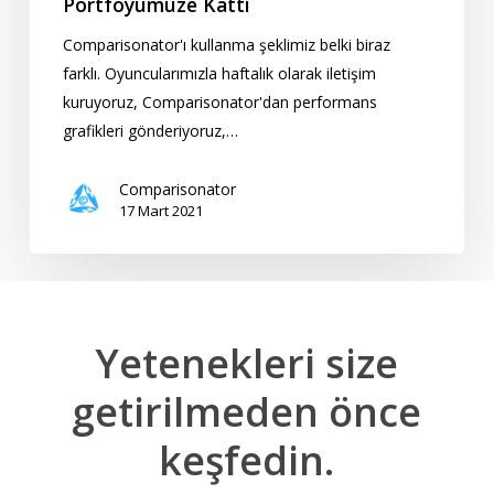
Portföyümüze Kattı
Ltd’yi
Comparisonator'ı kullanma şeklimiz belki biraz
Müşteri
farklı. Oyuncularımızla haftalık olarak iletişim
Portföyümüze
kuruyoruz, Comparisonator'dan performans
Kattı
grafikleri gönderiyoruz,…
Comparisonator
17 Mart 2021
Yetenekleri
size
getirilmeden
önce
keşfedin.