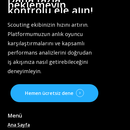
beklemeyin,
kontrolü
ele
alın!
Scouting ekibinizin hızını artırın.
Platformumuzun anlık oyuncu
karşılaştırmalarını ve kapsamlı
performans analizlerini doğrudan
iş akışınıza nasıl getirebileceğini
deneyimleyin.
Hemen ücretsiz dene
Menü
Ana Sayfa