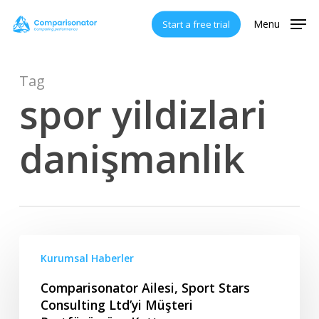
Skip
Menu
Start a free trial
to
main
content
Tag
spor yildizlari
danişmanlik
Comparisonator
Kurumsal Haberler
Ailesi,
Sport
Comparisonator Ailesi, Sport Stars
Stars
Consulting Ltd’yi Müşteri
Consulting