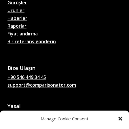
Görüşler
Ürünler
Haberler
Raporlar
Fiyatlandırma
Bir referans gönderin
AI Futbol Maç Tahminleri,
Oranlar, Analizler, Futbol
Sohbetleri
Bize Ulaşın
+90 546 449 34 45
support@comparisonator.com
Yasal
Kullanım Şartları Sözleşmesi
Manage Cookie Consent
Gizlilik Politikası