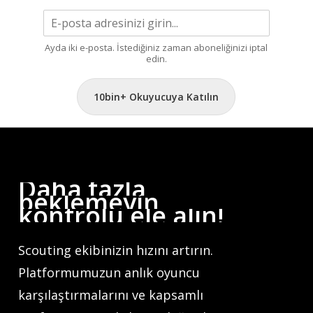
Ayda iki e-posta. İstediğiniz zaman aboneliğinizi iptal
edin.
10bin+ Okuyucuya Katılın
Daha
fazla
beklemeyin,
kontrolü
ele
alın!
Scouting ekibinizin hızını artırın.
Platformumuzun anlık oyuncu
karşılaştırmalarını ve kapsamlı