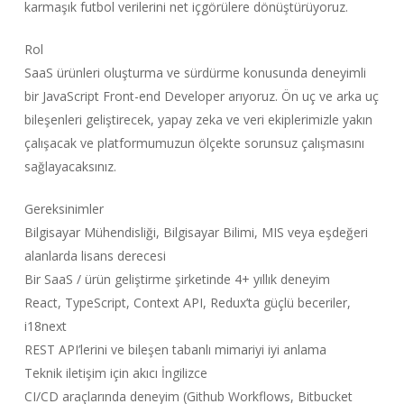
karmaşık futbol verilerini net içgörülere dönüştürüyoruz.
Rol
SaaS ürünleri oluşturma ve sürdürme konusunda deneyimli
bir JavaScript Front-end Developer arıyoruz. Ön uç ve arka uç
bileşenleri geliştirecek, yapay zeka ve veri ekiplerimizle yakın
çalışacak ve platformumuzun ölçekte sorunsuz çalışmasını
sağlayacaksınız.
Gereksinimler
Bilgisayar Mühendisliği, Bilgisayar Bilimi, MIS veya eşdeğeri
alanlarda lisans derecesi
Bir SaaS / ürün geliştirme şirketinde 4+ yıllık deneyim
React, TypeScript, Context API, Redux’ta güçlü beceriler,
i18next
REST API’lerini ve bileşen tabanlı mimariyi iyi anlama
Teknik iletişim için akıcı İngilizce
CI/CD araçlarında deneyim (Github Workflows, Bitbucket