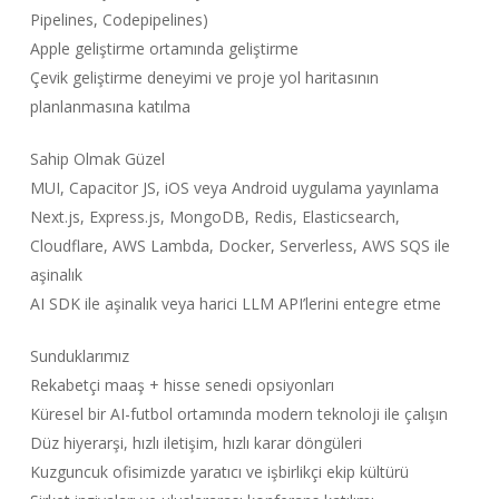
Pipelines, Codepipelines)
Apple geliştirme ortamında geliştirme
Çevik geliştirme deneyimi ve proje yol haritasının
planlanmasına katılma
Sahip Olmak Güzel
MUI, Capacitor JS, iOS veya Android uygulama yayınlama
Next.js, Express.js, MongoDB, Redis, Elasticsearch,
Cloudflare, AWS Lambda, Docker, Serverless, AWS SQS ile
aşinalık
AI SDK ile aşinalık veya harici LLM API’lerini entegre etme
Sunduklarımız
Rekabetçi maaş + hisse senedi opsiyonları
Küresel bir AI-futbol ortamında modern teknoloji ile çalışın
Düz hiyerarşi, hızlı iletişim, hızlı karar döngüleri
Kuzguncuk ofisimizde yaratıcı ve işbirlikçi ekip kültürü