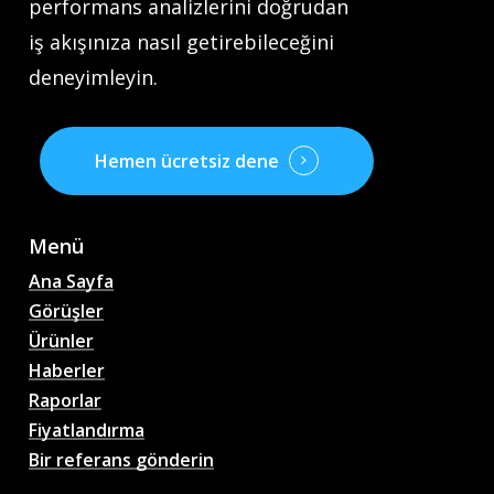
performans analizlerini doğrudan
iş akışınıza nasıl getirebileceğini
deneyimleyin.
Hemen ücretsiz dene
Menü
Ana Sayfa
Görüşler
Ürünler
Haberler
Raporlar
Fiyatlandırma
Bir referans gönderin
AI Futbol Maç Tahminleri,