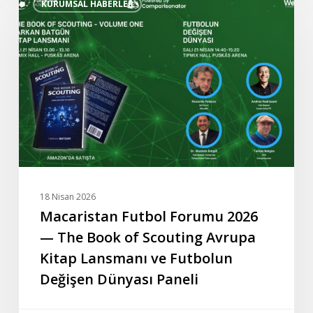
KURUMSAL HABERLER
Futbol
Forumu
2026
—
The
Book
of
Scouting
Avrupa
Kitap
Lansmanı
18 Nisan 2026
ve
Macaristan Futbol Forumu 2026
Futbolun
— The Book of Scouting Avrupa
Değişen
Kitap Lansmanı ve Futbolun
Dünyası
Değişen Dünyası Paneli
Paneli