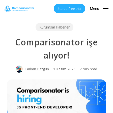
Skip
Menu
Start a free trial
to
main
content
Kurumsal Haberler
Comparisonator işe
alıyor!
Tarkan Batgün
1 Kasım 2025
2 min read