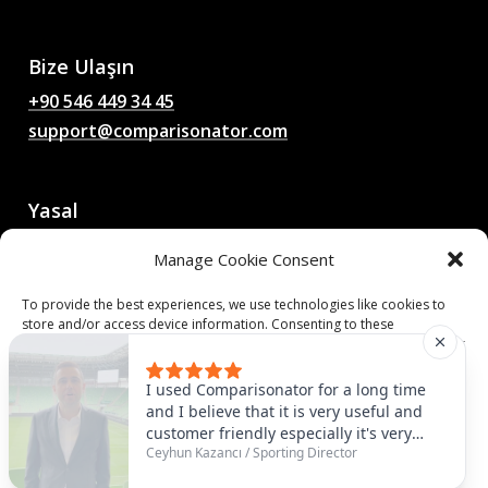
Oranlar, Analizler, Futbol
Sohbetleri
Bize Ulaşın
+90 546 449 34 45
support@comparisonator.com
Yasal
Kullanım Şartları Sözleşmesi
Manage Cookie Consent
Gizlilik Politikası
Çerez Politikası
To provide the best experiences, we use technologies like cookies to
store and/or access device information. Consenting to these
technologies will allow us to process data such as browsing behavior or
© 2025 Comparisonator Inc.
unique IDs on this site. Not consenting or withdrawing consent, may
adversely affect certain features and functions.
Tüm hakları saklıdır.
I used Comparisonator for a long time
and I believe that it is very useful and
customer friendly especially it's very
Accept
Ceyhun Kazancı
/
Sporting Director
useful to find some similar players that
you need. For example, we had