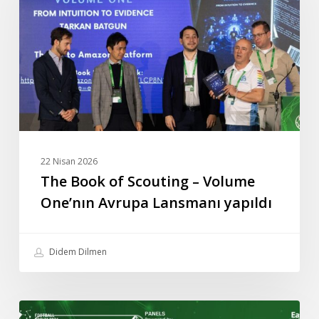
Scouting
–
Volume
One’nın
Avrupa
Lansmanı
yapıldı
22 Nisan 2026
The Book of Scouting – Volume
One’nın Avrupa Lansmanı yapıldı
Didem Dilmen
Macaristan