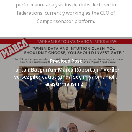
performance analysis inside clubs, lectured in
federations, currently working as the CEO of
Comparisonator platform.
Previous Post
Tarkan Batgun'un Marca Röportajı: "Veriler
ve sezgiler çatıştığında seçim yapmamalı,
araştırmalısınız."