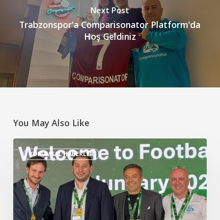
Next Post
Trabzonspor'a Comparisonator Platform'da
Hoş Geldiniz
You May Also Like
Football
KURUMSAL HABERLER
Forum
Hungary
2026’da
“Futbolun
Değişen