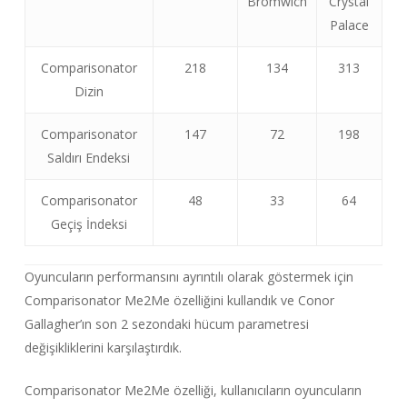
Bromwich
Crystal
Palace
Comparisonator
218
134
313
Dizin
Comparisonator
147
72
198
Saldırı Endeksi
Comparisonator
48
33
64
Geçiş İndeksi
Oyuncuların performansını ayrıntılı olarak göstermek için
Comparisonator Me2Me özelliğini kullandık ve Conor
Gallagher’ın son 2 sezondaki hücum parametresi
değişikliklerini karşılaştırdık.
Comparisonator Me2Me özelliği, kullanıcıların oyuncuların