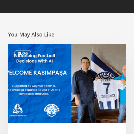
You May Also Like
Yapay
BLOG
Zeka
ile
Futbol
Kararlarının
Geliştirilmesi
–
Hoş
Geldin
Kasımpaşa