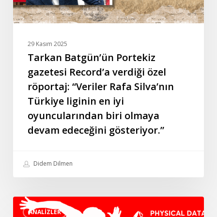
“Veriler
Rafa
Silva’nın
Türkiye
29 Kasım 2025
liginin
Tarkan Batgün’ün Portekiz
en
gazetesi Record’a verdiği özel
iyi
röportaj: “Veriler Rafa Silva’nın
oyuncularından
Türkiye liginin en iyi
biri
oyuncularından biri olmaya
olmaya
devam
devam edeceğini gösteriyor.”
edeceğini
gösteriyor.”
Didem Dilmen
İsviçre
ANALIZLER
Challenge