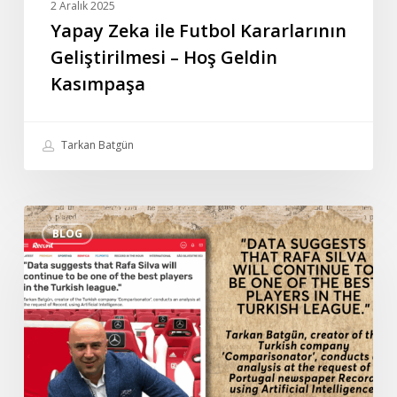
2 Aralık 2025
Yapay Zeka ile Futbol Kararlarının
Geliştirilmesi – Hoş Geldin
Kasımpaşa
Tarkan Batgün
Tarkan
BLOG
Batgün’ün
Portekiz
gazetesi
Record’a
verdiği
özel
röportaj: