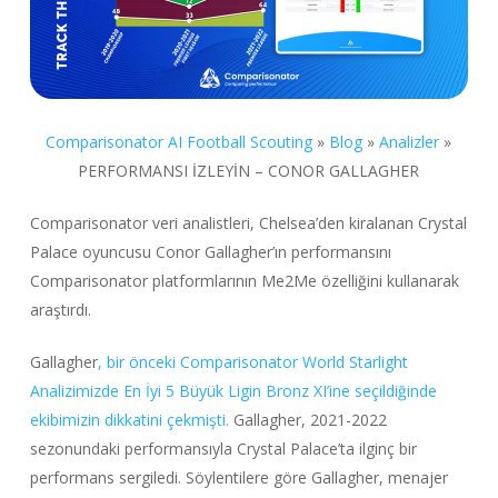
Comparisonator AI Football Scouting
»
Blog
»
Analizler
»
PERFORMANSI İZLEYİN – CONOR GALLAGHER
Comparisonator veri analistleri, Chelsea’den kiralanan Crystal
Palace oyuncusu Conor Gallagher’ın performansını
Comparisonator platformlarının Me2Me özelliğini kullanarak
araştırdı.
Gallagher
, bir önceki Comparisonator World Starlight
Analizimizde En İyi 5 Büyük Ligin Bronz XI’ine seçildiğinde
ekibimizin dikkatini çekmişti.
Gallagher, 2021-2022
sezonundaki performansıyla Crystal Palace’ta ilginç bir
performans sergiledi. Söylentilere göre Gallagher, menajer