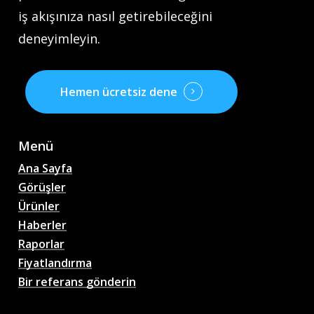
iş akışınıza nasıl getirebileceğini
deneyimleyin.
Hemen ücretsiz dene
Menü
Ana Sayfa
Görüşler
Ürünler
Haberler
Raporlar
Fiyatlandırma
Bir referans gönderin
AI Futbol Maç Tahminleri,
Oranlar, Analizler, Futbol