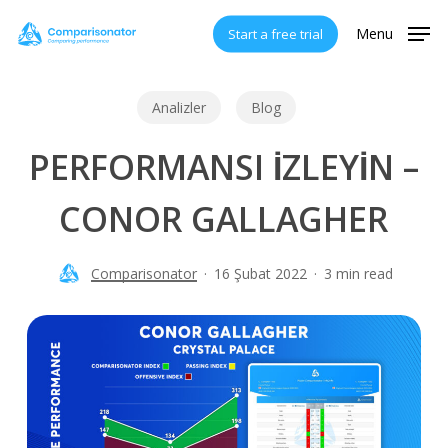
Skip
Menu
Start a free trial
to
main
content
Analizler
Blog
PERFORMANSI İZLEYİN –
CONOR GALLAGHER
Comparisonator
16 Şubat 2022
3 min read