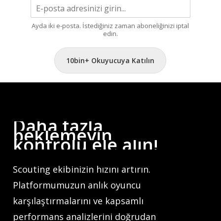
Ayda iki e-posta. İstediğiniz zaman aboneliğinizi iptal
edin.
10bin+ Okuyucuya Katılın
Daha
fazla
beklemeyin,
kontrolü
ele
alın!
Scouting ekibinizin hızını artırın.
Platformumuzun anlık oyuncu
karşılaştırmalarını ve kapsamlı
performans analizlerini doğrudan