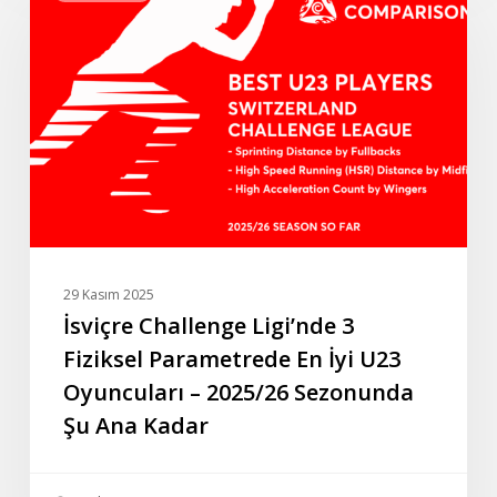
Ligi’nde
3
Fiziksel
Parametrede
En
İyi
U23
Oyuncuları
–
2025/26
29 Kasım 2025
Sezonunda
İsviçre Challenge Ligi’nde 3
Şu
Fiziksel Parametrede En İyi U23
Ana
Oyuncuları – 2025/26 Sezonunda
Kadar
Şu Ana Kadar