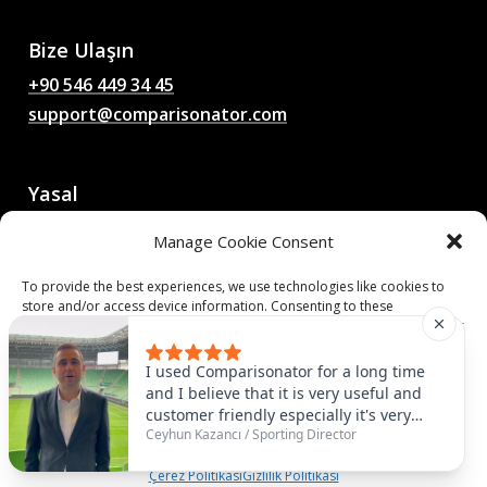
Sohbetleri
Bize Ulaşın
+90 546 449 34 45
support@comparisonator.com
Yasal
Kullanım Şartları Sözleşmesi
Manage Cookie Consent
Gizlilik Politikası
Çerez Politikası
To provide the best experiences, we use technologies like cookies to
store and/or access device information. Consenting to these
technologies will allow us to process data such as browsing behavior or
© 2025 Comparisonator Inc.
unique IDs on this site. Not consenting or withdrawing consent, may
adversely affect certain features and functions.
Tüm hakları saklıdır.
I used Comparisonator for a long time
and I believe that it is very useful and
customer friendly especially it's very
Accept
Ceyhun Kazancı
/
Sporting Director
useful to find some similar players that
you need. For example, we had
Çerez Politikası
Gizlilik Politikası
Abubakar as number nine and it was