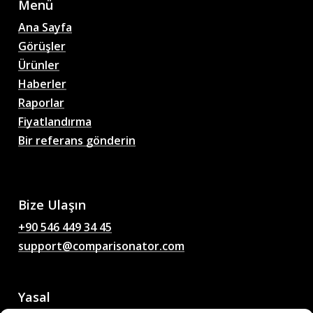
Menü
Ana Sayfa
Görüşler
Ürünler
Haberler
Raporlar
Fiyatlandırma
Bir referans gönderin
AI Futbol Maç Tahminleri,
Oranlar, Analizler, Futbol
Sohbetleri
Bize Ulaşın
+90 546 449 34 45
support@comparisonator.com
Yasal