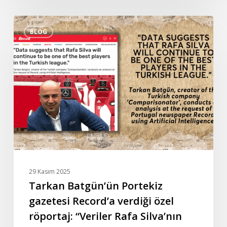
Tarkan
BLOG
Batgün’ün
Portekiz
gazetesi
Record’a
verdiği
özel
röportaj:
“Veriler
Rafa
Silva’nın
Türkiye
29 Kasım 2025
liginin
Tarkan Batgün’ün Portekiz
en
gazetesi Record’a verdiği özel
iyi
röportaj: “Veriler Rafa Silva’nın
oyuncularından