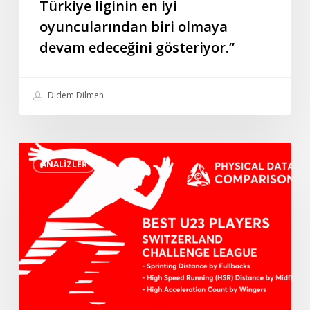
Türkiye liginin en iyi
biri
oyuncularından biri olmaya
olmaya
devam
devam edeceğini gösteriyor.”
edeceğini
gösteriyor.”
Didem Dilmen
İsviçre
ANALIZLER
Challenge
Ligi’nde
3
Fiziksel
Parametrede
En
İyi
U23