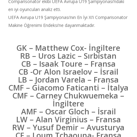
Comparisonator ekibi UEFA Avrupa U19 Şampiyonası’ndaki
en iyi oyuncuları analiz etti.
UEFA Avrupa U19 Şampiyonası’nın En İyi XI’i Comparisonator
Makine Öğrenimi Endeksi’ne dayanmaktadır.
GK – Matthew Cox- İngiltere
RB – Uros Lazic – Sırbistan
CB – Isaak Toure – Fransa
CB -Or Alon Israelov – İsrail
LB – Jordan
Varela – Fransa
CMF – Giacomo Faticanti – İtalya
CMF –
Carney Chukwuemeka –
İngiltere
AMF – Oscar Gloch – İsrail
LW – Alan Virginius – Fransa
RW – Yusuf Demir – Avusturya
CF – Loum Tchaouna- Fransa