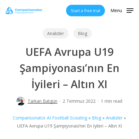
Skip
Menu
Start a free trial
to
main
content
Analizler
Blog
UEFA Avrupa U19
Şampiyonası’nın En
İyileri – Altın XI
Tarkan Batgün
2 Temmuz 2022
1 min read
Comparisonator AI Football Scouting
»
Blog
»
Analizler
»
UEFA Avrupa U19 Şampiyonası’nın En İyileri – Altın XI