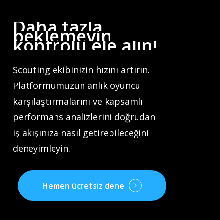
Daha
fazla
beklemeyin,
kontrolü
ele
alın!
Scouting ekibinizin hızını artırın.
Platformumuzun anlık oyuncu
karşılaştırmalarını ve kapsamlı
performans analizlerini doğrudan
iş akışınıza nasıl getirebileceğini
deneyimleyin.
Hemen ücretsiz dene