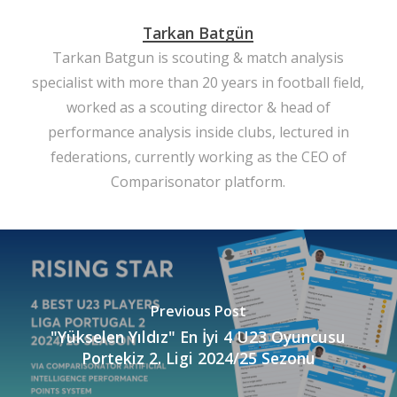
Tarkan Batgün
Tarkan Batgun is scouting & match analysis
specialist with more than 20 years in football field,
worked as a scouting director & head of
performance analysis inside clubs, lectured in
federations, currently working as the CEO of
Comparisonator platform.
Previous Post
"Yükselen Yıldız" En İyi 4 U23 Oyuncusu
Portekiz 2. Ligi 2024/25 Sezonu