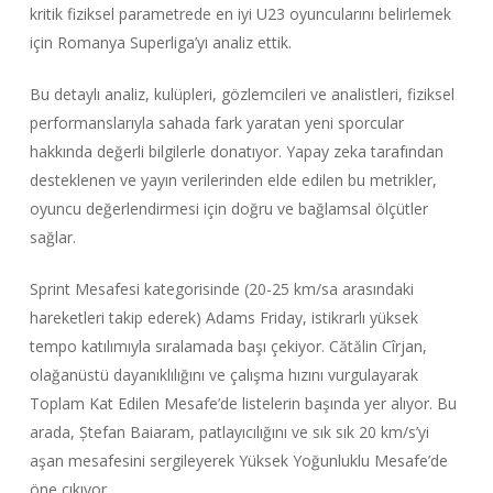
kritik fiziksel parametrede en iyi U23 oyuncularını belirlemek
için Romanya Superliga’yı analiz ettik.
Bu detaylı analiz, kulüpleri, gözlemcileri ve analistleri, fiziksel
performanslarıyla sahada fark yaratan yeni sporcular
hakkında değerli bilgilerle donatıyor. Yapay zeka tarafından
desteklenen ve yayın verilerinden elde edilen bu metrikler,
oyuncu değerlendirmesi için doğru ve bağlamsal ölçütler
sağlar.
Sprint Mesafesi kategorisinde (20-25 km/sa arasındaki
hareketleri takip ederek) Adams Friday, istikrarlı yüksek
tempo katılımıyla sıralamada başı çekiyor. Cătălin Cîrjan,
olağanüstü dayanıklılığını ve çalışma hızını vurgulayarak
Toplam Kat Edilen Mesafe’de listelerin başında yer alıyor. Bu
arada, Ștefan Baiaram, patlayıcılığını ve sık sık 20 km/s’yi
aşan mesafesini sergileyerek Yüksek Yoğunluklu Mesafe’de
öne çıkıyor.