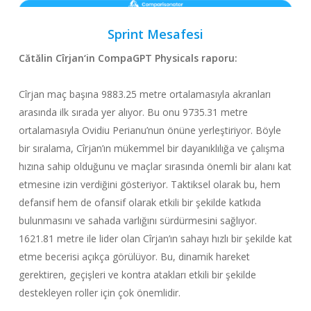
Sprint Mesafesi
Cătălin Cîrjan
‘in CompaGPT
Physicals raporu
:
Cîrjan maç başına 9883.25 metre ortalamasıyla akranları
arasında ilk sırada yer alıyor. Bu onu 9735.31 metre
ortalamasıyla Ovidiu Perianu’nun önüne yerleştiriyor. Böyle
bir sıralama, Cîrjan’ın mükemmel bir dayanıklılığa ve çalışma
hızına sahip olduğunu ve maçlar sırasında önemli bir alanı kat
etmesine izin verdiğini gösteriyor. Taktiksel olarak bu, hem
defansif hem de ofansif olarak etkili bir şekilde katkıda
bulunmasını ve sahada varlığını sürdürmesini sağlıyor.
1621.81 metre ile lider olan Cîrjan’ın sahayı hızlı bir şekilde kat
etme becerisi açıkça görülüyor. Bu, dinamik hareket
gerektiren, geçişleri ve kontra atakları etkili bir şekilde
destekleyen roller için çok önemlidir.