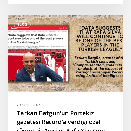
Tarkan
BLOG
Batgün’ün
Portekiz
gazetesi
Record’a
verdiği
özel
röportaj:
“Veriler
Rafa
Silva’nın
Türkiye
29 Kasım 2025
liginin
Tarkan Batgün’ün Portekiz
en
gazetesi Record’a verdiği özel
iyi
röportaj: “Veriler Rafa Silva’nın