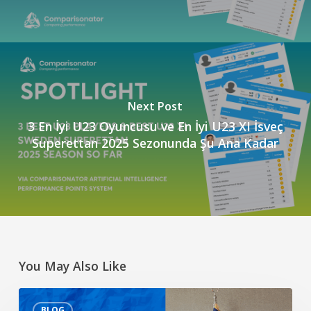
Next Post
3 En İyi U23 Oyuncusu ve En İyi U23 XI İsveç
Superettan 2025 Sezonunda Şu Ana Kadar
You May Also Like
Yapay
BLOG