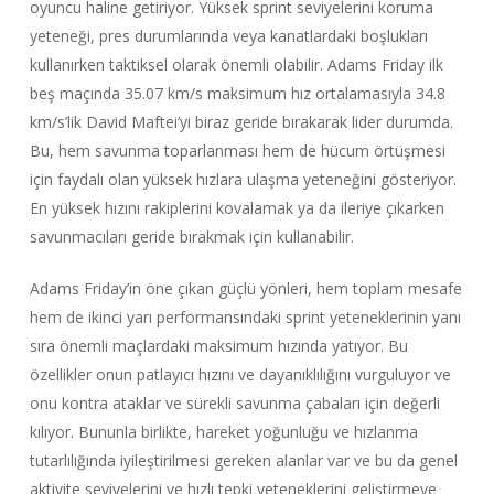
oyuncu haline getiriyor. Yüksek sprint seviyelerini koruma
yeteneği, pres durumlarında veya kanatlardaki boşlukları
kullanırken taktiksel olarak önemli olabilir. Adams Friday ilk
beş maçında 35.07 km/s maksimum hız ortalamasıyla 34.8
km/s’lik David Maftei’yi biraz geride bırakarak lider durumda.
Bu, hem savunma toparlanması hem de hücum örtüşmesi
için faydalı olan yüksek hızlara ulaşma yeteneğini gösteriyor.
En yüksek hızını rakiplerini kovalamak ya da ileriye çıkarken
savunmacıları geride bırakmak için kullanabilir.
Adams Friday’in öne çıkan güçlü yönleri, hem toplam mesafe
hem de ikinci yarı performansındaki sprint yeteneklerinin yanı
sıra önemli maçlardaki maksimum hızında yatıyor. Bu
özellikler onun patlayıcı hızını ve dayanıklılığını vurguluyor ve
onu kontra ataklar ve sürekli savunma çabaları için değerli
kılıyor. Bununla birlikte, hareket yoğunluğu ve hızlanma
tutarlılığında iyileştirilmesi gereken alanlar var ve bu da genel
aktivite seviyelerini ve hızlı tepki yeteneklerini geliştirmeye