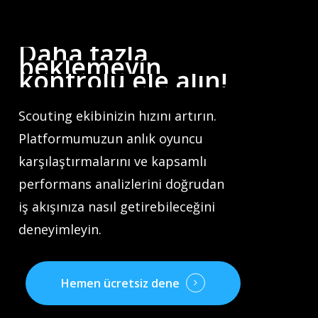
Daha
fazla
beklemeyin,
kontrolü
ele
alın!
Scouting ekibinizin hızını artırın.
Platformumuzun anlık oyuncu
karşılaştırmalarını ve kapsamlı
performans analizlerini doğrudan
iş akışınıza nasıl getirebileceğini
deneyimleyin.
Hemen ücretsiz dene