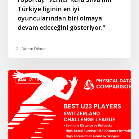
oyuncularından
Türkiye liginin en iyi
biri
oyuncularından biri olmaya
olmaya
devam
devam edeceğini gösteriyor.”
edeceğini
gösteriyor.”
Didem Dilmen
İsviçre
ANALIZLER
Challenge
Ligi’nde
3
Fiziksel
Parametrede
En
İyi
U23