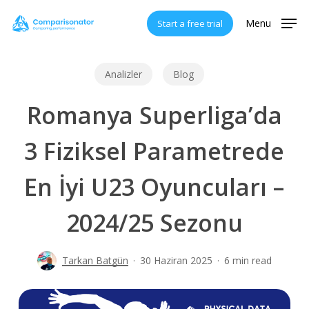
Skip
Menu
Start a free trial
to
main
content
Analizler
Blog
Romanya Superliga’da
3 Fiziksel Parametrede
En İyi U23 Oyuncuları –
2024/25 Sezonu
Tarkan Batgün
30 Haziran 2025
6 min read