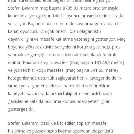
uzun süreli düellolarda değerli bir varlık haline getiriyor.
Ștefan Baiaram maç başına 8735,83 metre ortalamasıyla
kendi pozisyon grubundaki 11 oyuncu arasında birinci sırada
yer alıyor. Bu, hem hücum hem de savunma görevi olan bir
kanat oyuncusu için çok önemli olan olağanüstü
dayanıklılığını ve mesafe kat etme yeteneğini gösteriyor. Maç
boyunca yüksek aktivite seviyelerini koruma yeteneği, pres
yapmak ve genişliği korumak için taktiksel olarak önemli
olabilir. Baiaram koşu mesafesi (maç başına 1317,99 metre)
ve yüksek hızlı koşu mesafesi (maç başına 641,65 metre)
kategorilerinde üstünlük sağlayarak her iki kategoride de ilk
sırada yer alıyor. Yüksek hızlı hareketleri sürdürebilme
kabiliyeti, savunmada arkayı takip etme ve hızlı hücum
geçişlerine katkıda bulunma konusundaki yeterliliğinin
göstergesidir.
Ștefan Baiaram, özellikle kat edilen toplam mesafe,
hızlanma ve yüksek hızda koșma açısından olağanüstü