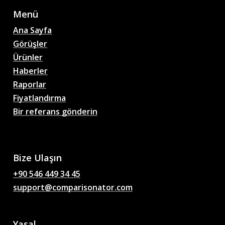
Menü
Ana Sayfa
Görüşler
Ürünler
Haberler
Raporlar
Fiyatlandırma
Bir referans gönderin
AI Futbol Maç Tahminleri,
Oranlar, Analizler, Futbol
Sohbetleri
Bize Ulaşın
+90 546 449 34 45
support@comparisonator.com
Yasal