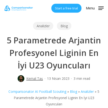
Skip
Menu
Start a free trial
to
main
content
Analizler
Blog
5 Parametrede Arjantin
Profesyonel Liginin En
İyi U23 Oyuncuları
Kemal Taş
13 Nisan 2023
3 min read
Comparisonator AI Football Scouting
»
Blog
»
Analizler
»
5
Parametrede Arjantin Profesyonel Liginin En İyi U23
Oyuncuları