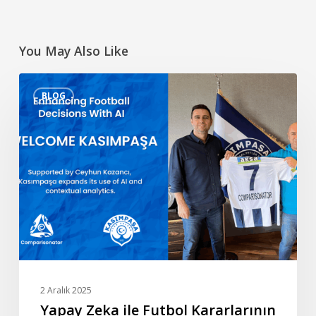
You May Also Like
Yapay
BLOG
Zeka
ile
Futbol
Kararlarının
Geliştirilmesi
–
Hoş
Geldin
Kasımpaşa
2 Aralık 2025
Yapay Zeka ile Futbol Kararlarının