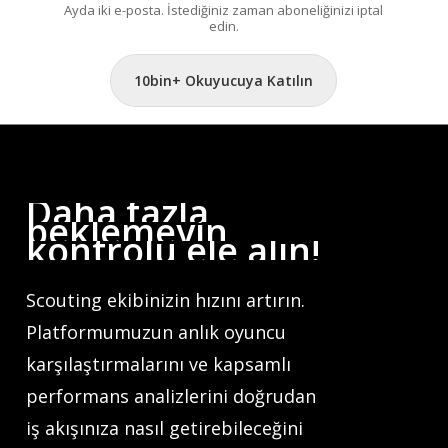
Ayda iki e-posta. İstediğiniz zaman aboneliğinizi iptal
edin.
10bin+ Okuyucuya Katılın
Daha
fazla
beklemeyin,
kontrolü
ele
alın!
Scouting ekibinizin hızını artırın.
Platformumuzun anlık oyuncu
karşılaştırmalarını ve kapsamlı
performans analizlerini doğrudan
iş akışınıza nasıl getirebileceğini