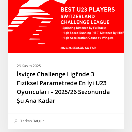
3
Fiziksel
Parametrede
En
İyi
U23
Oyuncuları
–
2025/26
29 Kasım 2025
Sezonunda
İsviçre Challenge Ligi’nde 3
Şu
Fiziksel Parametrede En İyi U23
Ana
Oyuncuları – 2025/26 Sezonunda
Kadar
Şu Ana Kadar
Tarkan Batgün