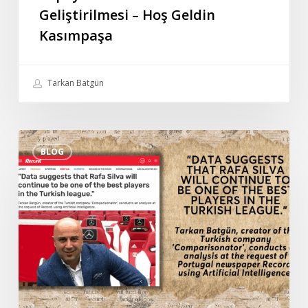
Geliştirilmesi – Hoş Geldin
Kasımpaşa
Tarkan Batgün
Tarkan
BLOG
Batgün’ün
Portekiz
gazetesi
Record’a
verdiği
özel
röportaj:
“Veriler
Rafa