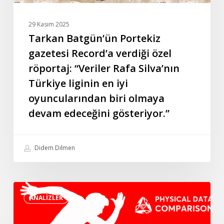
Silva’nın
Türkiye
29 Kasım 2025
liginin
Tarkan Batgün’ün Portekiz
en
gazetesi Record’a verdiği özel
iyi
röportaj: “Veriler Rafa Silva’nın
oyuncularından
Türkiye liginin en iyi
biri
oyuncularından biri olmaya
olmaya
devam
devam edeceğini gösteriyor.”
edeceğini
gösteriyor.”
Didem Dilmen
İsviçre
ANALIZLER
Challenge
Ligi’nde