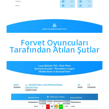
Forvet Oyuncuları
Tarafından Atılan Şutlar