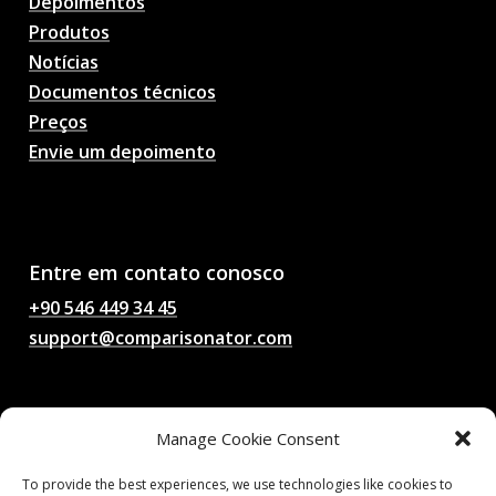
Depoimentos
Produtos
Notícias
Documentos técnicos
Preços
Envie um depoimento
Previsões de partidas de
futebol com IA,
probabilidades, análises,
bate-papo sobre futebol
Entre em contato conosco
+90 546 449 34 45
support@comparisonator.com
Legal
Manage Cookie Consent
Termos e condições
Política de privacidade
To provide the best experiences, we use technologies like cookies to