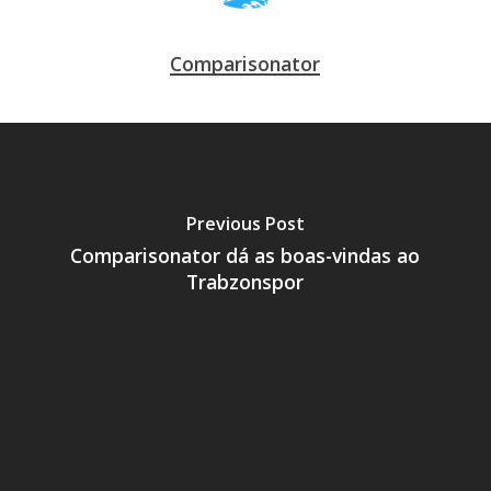
Comparisonator
Previous Post
Comparisonator dá as boas-vindas ao
Trabzonspor