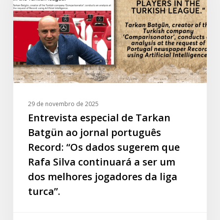
Batgün
ao
jornal
português
Record:
“Os
dados
sugerem
29 de novembro de 2025
que
Entrevista especial de Tarkan
Rafa
Batgün ao jornal português
Silva
Record: “Os dados sugerem que
continuará
Rafa Silva continuará a ser um
a
dos melhores jogadores da liga
ser
um
turca”.
dos
melhores