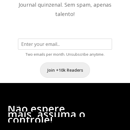
Journal quinzenal. Sem spam, apenas
talento!
Two emails per month. Unsubscribe anytime.
Join +10k Readers
Não
espere
mais,
assuma
o
controle!