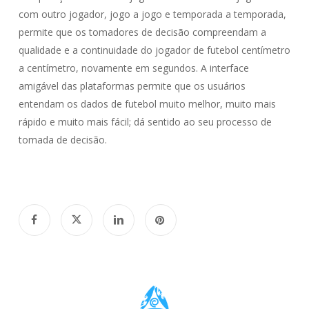
com outro jogador, jogo a jogo e temporada a temporada,
permite que os tomadores de decisão compreendam a
qualidade e a continuidade do jogador de futebol centímetro
a centímetro, novamente em segundos. A interface
amigável das plataformas permite que os usuários
entendam os dados de futebol muito melhor, muito mais
rápido e muito mais fácil; dá sentido ao seu processo de
tomada de decisão.