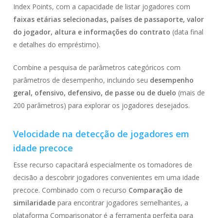
Index Points, com a capacidade de listar jogadores com
faixas etárias selecionadas, países de passaporte, valor
do jogador, altura e informações do contrato
(data final
e detalhes do empréstimo).
Combine a pesquisa de parâmetros categóricos com
parâmetros de desempenho, incluindo seu
desempenho
geral, ofensivo, defensivo, de passe ou de duelo
(mais de
200 parâmetros) para explorar os jogadores desejados.
Velocidade na detecção de jogadores em
idade precoce
Esse recurso capacitará especialmente os tomadores de
decisão a descobrir jogadores convenientes em uma idade
precoce. Combinado com o recurso
Comparação de
similaridade
para encontrar jogadores semelhantes, a
plataforma Comparisonator é a ferramenta perfeita para