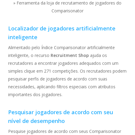
»
Ferramenta da loja de recrutamento de jogadores do
Comparisonator
Localizador de jogadores artificialmente
inteligente
Alimentado pelo Índice Comparisonator artificialmente
inteligente, o recurso
Recruitment Shop
ajuda os
recrutadores a encontrar jogadores adequados com um
simples clique em 271 competições. Os recrutadores podem
pesquisar perfis de jogadores de acordo com suas
necessidades, aplicando filtros especiais com atributos
importantes dos jogadores.
Pesquisar jogadores de acordo com seu
nível de desempenho
Pesquise jogadores de acordo com seus Comparisonator