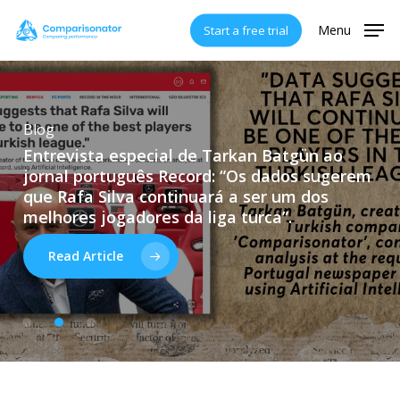
Skip
Menu
Start a free trial
to
main
content
Blog
Entrevista
especial
de
Tarkan
Batgün
ao
Blog
Blog
jornal
português
Record:
“Os
dados
sugerem
Aprimorando
“A
IA
substituirá
as
decisões
os
técnicos?”
sobre
Um
futebol
com
que
Rafa
Silva
continuará
a
ser
um
dos
IA
especialista
–
Welcome
explica
Kasımpaşa
como
será
o
futuro
do
melhores
jogadores
da
liga
turca”.
futebol?
Read Article