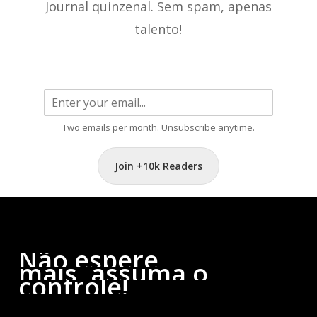
Journal quinzenal. Sem spam, apenas
talento!
Two emails per month. Unsubscribe anytime.
Join +10k Readers
Não
espere
mais,
assuma
o
controle!