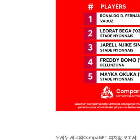
우세누 세네의
CompaGPT
피지컬
보고서: