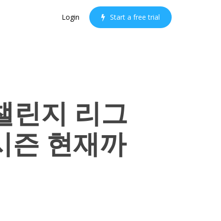
Login
S
t
a
r
t
a
f
r
e
e
t
r
i
a
l
챌린지 리그
6 시즌 현재까