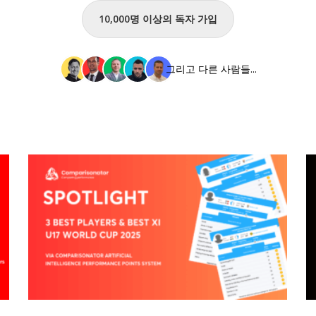
10,000명 이상의 독자 가입
그리고 다른 사람들...
“스
“
포
포
트
트
라
라
이
이
트”
트
최
U
고
유
“스
“
의
로