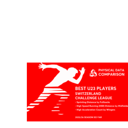
3
가
지
신
체
조
건
에
3
서