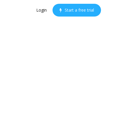
Login
S
t
a
r
t
a
f
r
e
e
t
r
i
a
l