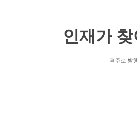
스
피
U23
트
선
니
수
스
인재가
찾
&
U23
최
XI
고
핀
의
란
격주로 발행
피
드
트
베
니
이
스
카
U23
우
XI
스
핀
리
란
가
드
–
베