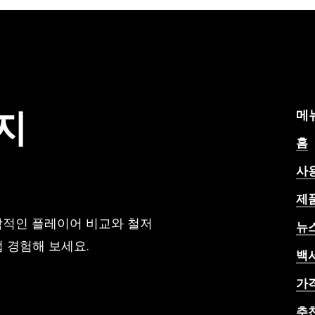
지
의
기
록
지
메
홈
사
제
각적인 플레이어 비교와 철저
뉴
 경험해 보세요.
백
가
추