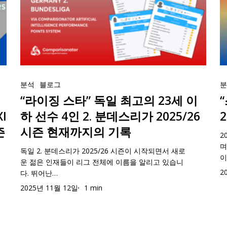
스
라
2025/26
3
이
까
타”
이
시
명
하
지
독
트
즌
의
선
의
일
최
최
선
수
S
최
고
고
수
3
2
“라
“
고
의
의
1.
명
시
이
분석
블로그
포
의
선
23
지
과
즌
징
“라이징 스타” 독일 최고의 23세 이
트
23
수
세
금
최
스
라
세
3
I
하 선수 4인 2. 분데스리가 2025/26
이
까
고
타”
이
이
인
하
지
의
즌
시즌 현재까지의 기록
2
독
트
하
과
선
의
23
며
일
최
독일 2. 분데스리가 2025/26 시즌이 시작되면서 새로
선
2
수
S
세
이
운 젊은 인재들이 리그 전체에 이름을 알리고 있습니
최
고
수
년
3
2
이
2
다. 뛰어난…
고
의
4
2
명
시
하
2025년 11월 12일
1 min
의
선
인
세
과
즌
선
23
수
2.
이
최
수
세
3
분
하
고
들