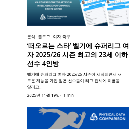
2025/26
타’
고
시
벨
의
즌
기
U23
‘떠
현
에
선
오
분석
블로그
여자 축구
재
슈
수
르
‘떠오르는 스타’ 벨기에 슈퍼리그 
까
퍼
&
는
지
리
최
자 2025/26 시즌 최고의 23세 이하
스
최
그
고
선수 4인방
타’
고
여
의
벨
의
벨기에 슈퍼리그 여자 2025/26 시즌이 시작되면서 새
자
U23
로운 재능을 가진 젊은 선수들이 리그 전체에 이름을
기
U23
2025/26
XI
알리고…
에
선
시
3
2025년 11월 19일
1 min
슈
수
즌
인
퍼
&
최
방
“스
리
최
고
포
그
고
의
트
여
의
23