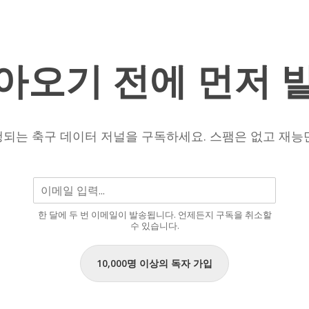
이
인
데
월
의
하
과
스
드
23
선
2
리
컵
세
수
년
가
베
이
아오기
전에
먼저
4
2
2025/26
스
하
인
세
시
트
선
2.
이
즌
3
수
분
하
현
들
되는 축구 데이터 저널을 구독하세요. 스팸은 없고 재능
데
월
재
스
드
까
리
컵
지
가
베
의
한 달에 두 번 이메일이 발송됩니다. 언제든지 구독을 취소할
2025/26
스
기
수 있습니다.
시
트
록
즌
3
10,000명 이상의 독자 가입
현
재
까