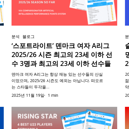
3
주
르
트’
에
3
엔
인
목
웨
덴
서
2
방
해
이
마
주
시
‘스
슬
야
엘
크
목
즌
포
분석
블로그
로
할
리
여
해
여
트
‘스포트라이트’ 덴마크 여자 A리그
베
선
트
자
야
라
니
수
세
A
할
2025/26 시즌 최고의 23세 이하 선
이
아
톱
리
리
상
수 3명과 최고의 23세 이하 선수들
트’
에
3
엔
그
위
덴
서
2
덴마크 여자 A리그는 항상 재능 있는 선수들의 산실
2
2025/26
3
이었으며, 2025/26 시즌도 예외는 아닙니다. 떠오르
젊
마
주
시
시
명
는 스타들이 두각을…
약
크
목
즌
즌
의
2025년 11월 19일
1 min
2
여
해
최
선
자
야
고
수
“라
“
A
할
의
1.
이
포
리
상
23
지
징
트
그
위
세
금