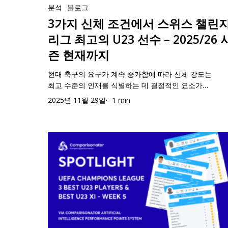
가
분석
블로그
스
지
3가지 신체 조건에서 스위스 챌린
위
신
스
리그 최고의 U23 선수 – 2025/26 
체
챌
즌 현재까지
조
린
건
현대 축구의 요구가 계속 증가함에 따라 신체 강도는
지
최고 수준의 인재를 식별하는 데 결정적인 요소가…
에
리
서
2025년 11월 29일
1 min
그
스
최
위
고
“스
스
의
포
챌
U23
트
린
선
라
지
수
이
리
–
트”
그
2025/26
UEFA
최
시