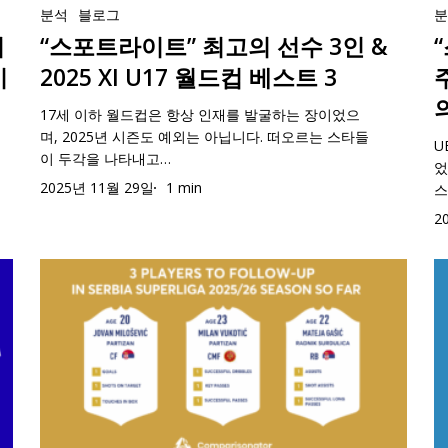
포
분석
블로그
포
선
파
지
트
“스포트라이트” 최고의 선수 3인 &
트
수
리
라
라
3
그
시
2025 XI U17 월드컵 베스트 3
이
이
인
5
17세 이하 월드컵은 항상 인재를 발굴하는 장이었으
트”
트
&
주
며, 2025년 시즌도 예외는 아닙니다. 떠오르는 스타들
최
U
U
2025
차
이 두각을 나타내고…
었
고
유
XI
–
2025년 11월 29일
1 min
스
의
로
U17
2
2
선
파
월
시
수
리
드
즌
지
‘
3
그
컵
현
금
이
인
5
베
재
까
징
&
주
스
까
지
스
2025
차
트
지
세
타
XI
–
3
최
르
2
U17
2
고
비
세
월
시
의