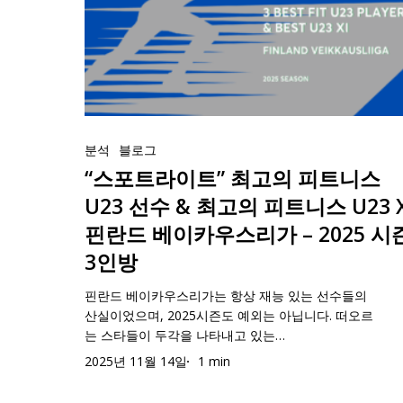
라
자
U23
세
이
2025/26
XI
이
트”
시
3
하
최
즌
인
선
고
최
방
수
“스
의
고
4
포
분석
블로그
피
의
인
트
“스포트라이트” 최고의 피트니스
트
23
방
라
니
U23 선수 & 최고의 피트니스 U23 X
세
이
스
이
핀란드 베이카우스리가 – 2025 시
트”
U23
하
3인방
최
선
선
고
수
수
핀란드 베이카우스리가는 항상 재능 있는 선수들의
의
&
산실이었으며, 2025시즌도 예외는 아닙니다. 떠오르
4
는 스타들이 두각을 나타내고 있는…
피
최
인
트
2025년 11월 14일
1 min
고
방
니
의