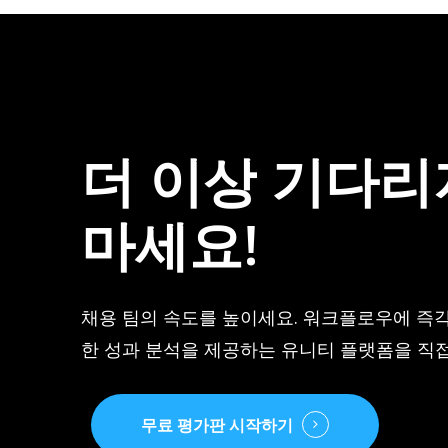
2025
이
시
카
즌
우
3
스
인
리
방
더
이상
기다리
가
–
2025
마세요!
시
즌
3
인
채용 팀의 속도를 높이세요. 워크플로우에 즉
방
한 성과 분석을 제공하는 유니티 플랫폼을 직접
무료 평가판 시작하기