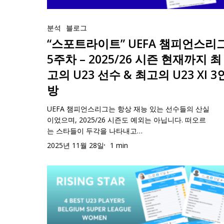
챔
고
즌
“스
피
의
현
포
분석
블로그
언
U23
재
트
“스포트라이트” UEFA 챔피언스리
스
선
까
라
리
5주차 – 2025/26 시즌 현재까지 최
수
지
이
그
–
고의 U23 선수 & 최고의 U23 XI 3
트”
5
2025/26
방
UEFA
주
시
챔
차
즌
UEFA 챔피언스리그는 항상 재능 있는 선수들의 산실
피
–
이었으며, 2025/26 시즌도 예외는 아닙니다. 떠오르
현
는 스타들이 두각을 나타내고…
언
2025/26
재
스
2025년 11월 28일
1 min
시
까
리
즌
지
그
‘떠
현
5
오
재
주
르
까
차
는
지
–
스
최