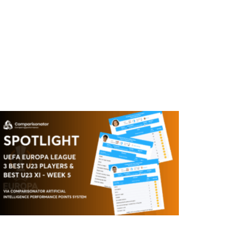
스
”
EFA
스