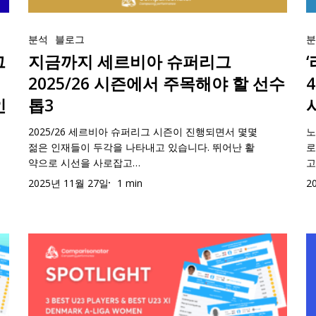
아
이
드
즌
U
지
‘
슈
하
컵
현
선
금
분석
블로그
이
퍼
최
베
재
수
그
까
지금까지 세르비아 슈퍼리그
징
리
고
스
까
&
지
스
그
의
2025/26 시즌에서 주목해야 할 선수
트
지
최
세
타
2025/26
선
3
최
고
인
톱3
르
2
시
수
고
의
비
세
2025/26 세르비아 슈퍼리그 시즌이 진행되면서 몇몇
노
즌
4
의
U
젊은 인재들이 두각을 나타내고 있습니다. 뛰어난 활
로
아
이
에
인
U
XI
약으로 시선을 사로잡고…
고
슈
하
서
노
선
3
2025년 11월 27일
1 min
2
퍼
최
주
르
수
인
리
고
목
웨
&
방
그
의
해
이
최
2025/26
선
‘스
슬
야
엘
고
시
수
포
로
할
리
의
즌
4
트
베
선
트
U
에
인
라
니
수
세
XI
서
노
이
아
톱
리