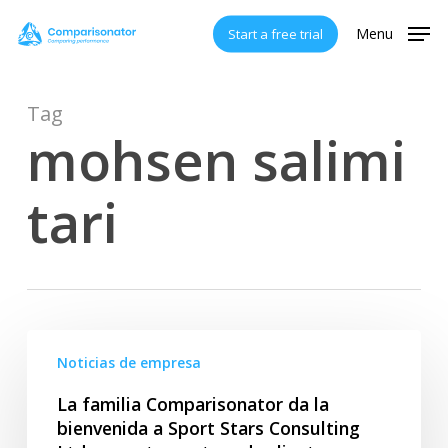
Skip
Menu
Start a free trial
to
main
content
Tag
mohsen salimi
tari
La
Noticias de empresa
familia
Comparisonator
La familia Comparisonator da la
da
bienvenida a Sport Stars Consulting
la