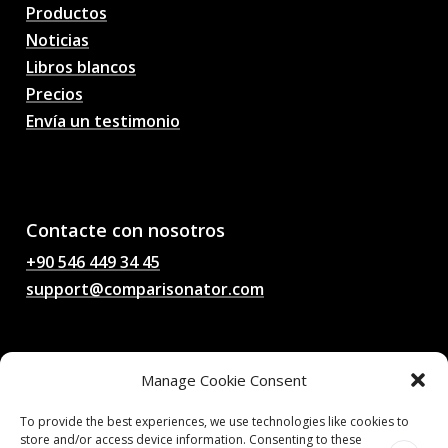
Productos
Noticias
Libros blancos
Precios
Envía un testimonio
AI Pronósticos de
partidos de fútbol,
probabilidades, análisis,
chat de fútbol
Contacte con nosotros
+90 546 449 34 45
support@comparisonator.com
Legal
Manage Cookie Consent
Condiciones generales
Política de privacidad
To provide the best experiences, we use technologies like cookies to
store and/or access device information. Consenting to these