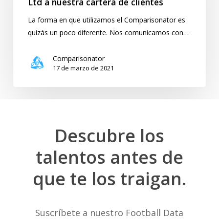
Ltd a nuestra cartera de clientes
bienvenida
La forma en que utilizamos el Comparisonator es
a
quizás un poco diferente. Nos comunicamos con…
Sport
Stars
Comparisonator
Consulting
17 de marzo de 2021
Ltd
a
nuestra
cartera
de
Descubre
los
clientes
talentos
antes
de
que
te
los
traigan.
Suscríbete a nuestro Football Data