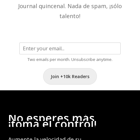
Journal quincenal. Nada de spam, ¡sólo
talento!
Two emails per month. Unsubscribe anytime.
Join +10k Readers
No
esperes
más,
¡toma
el
control!
Aumente la velocidad de su