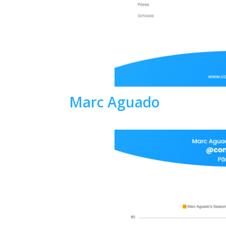
Marc Aguado