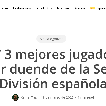
Home
Testimonios
Productos
Noticias
Precios
Españo
Sin categorizar
” 3 mejores juga
r duende de la 
División español
Kemal Taş
18 de marzo de 2023
1 min read