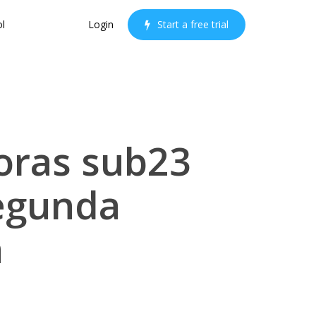
l
Login
S
t
a
r
t
a
f
r
e
e
t
r
i
a
l
doras sub23
Segunda
a