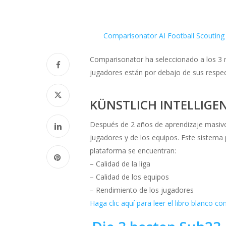
Comparisonator AI Football Scouting
Comparisonator ha seleccionado a los 3 
jugadores están por debajo de sus respec
KÜNSTLICH INTELLIGE
Después de 2 años de aprendizaje masivo 
jugadores y de los equipos. Este sistema 
plataforma se encuentran:
– Calidad de la liga
– Calidad de los equipos
– Rendimiento de los jugadores
Haga clic aquí para leer el libro blanco com