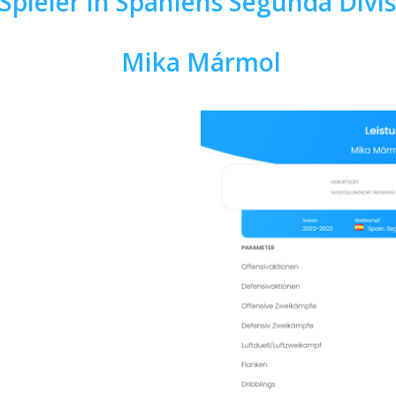
Spieler in Spaniens Segunda Divis
Mika Mármol