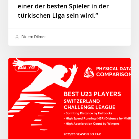
einer der besten Spieler in der
einer
der
türkischen Liga sein wird.”
besten
Spieler
Didem Dilmen
in
der
türkischen
Die
Liga
ANALYSE
besten
sein
U23-
wird.”
Spieler
in
der
Schweiz
Challenge
League
in