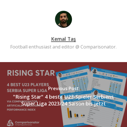
Kemal Taş
Football enthusiast and editor @ Comparisonator.
Previous Post
"Rising Star" 4 beste U23-Spieler Serbiens
Super Liga 2023/24 Saison bis jetzt