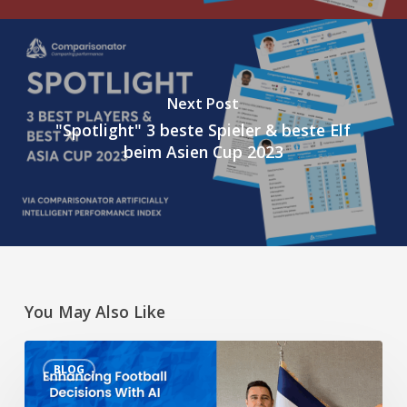
Next Post
"Spotlight" 3 beste Spieler & beste Elf
beim Asien Cup 2023
You May Also Like
Verbesserte
BLOG
Fußballentscheidungen
mit