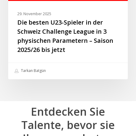
3
physischen
29. November 2025
Parametern
Die besten U23-Spieler in der
–
Schweiz Challenge League in 3
Saison
physischen Parametern – Saison
2025/26
2025/26 bis jetzt
bis
jetzt
Tarkan Batgün
Entdecken
Sie
Talente,
bevor
sie