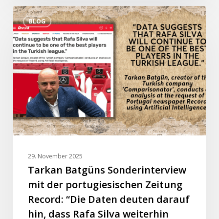
Tarkan
BLOG
Batgüns
Sonderinterview
mit
der
portugiesischen
Zeitung
Record:
“Die
Daten
deuten
darauf
29. November 2025
hin,
Tarkan Batgüns Sonderinterview
dass
mit der portugiesischen Zeitung
Rafa
Record: “Die Daten deuten darauf
Silva
hin, dass Rafa Silva weiterhin
weiterhin