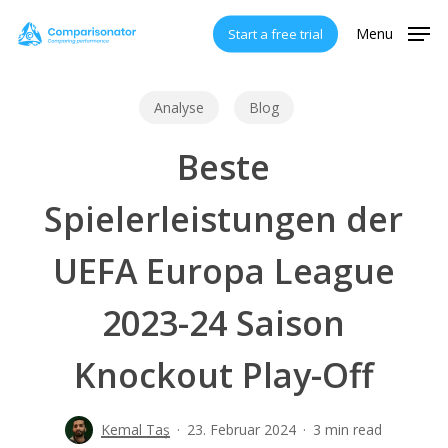
Skip
Menu
Start a free trial
to
main
content
Analyse
Blog
Beste
Spielerleistungen der
UEFA Europa League
2023-24 Saison
Knockout Play-Off
Kemal Taş
23. Februar 2024
3 min read