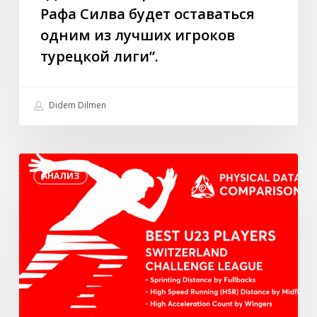
Рафа Силва будет оставаться
из
лучших
одним из лучших игроков
игроков
турецкой лиги”.
турецкой
лиги”.
Didem Dilmen
Лучшие
АНАЛИЗ
игроки
U23
в
швейцарской
Лиге
Вызова
по
3