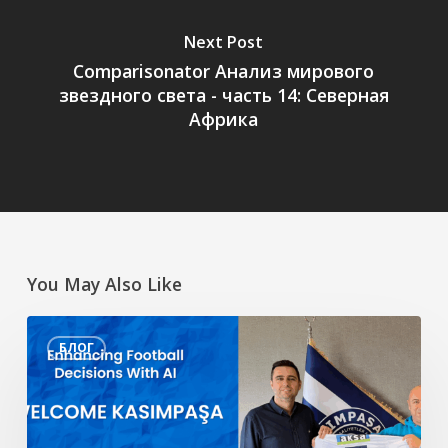
Next Post
Comparisonator Анализ мирового
звездного света - часть 14: Северная
Африка
You May Also Like
Улучшение
БЛОГ
принятия
футбольных
решений
с