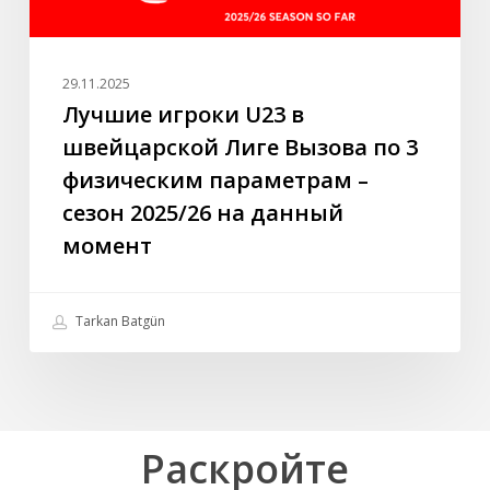
физическим
параметрам
–
29.11.2025
сезон
Лучшие игроки U23 в
2025/26
швейцарской Лиге Вызова по 3
на
физическим параметрам –
данный
сезон 2025/26 на данный
момент
момент
Tarkan Batgün
Раскройте