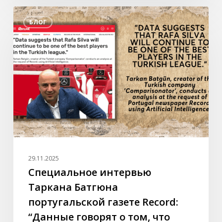
Специальное
БЛОГ
интервью
Таркана
Батгюна
португальской
газете
Record:
“Данные
говорят
о
том,
что
29.11.2025
Рафа
Специальное интервью
Силва
Таркана Батгюна
будет
португальской газете Record:
оставаться
“Данные говорят о том, что
одним