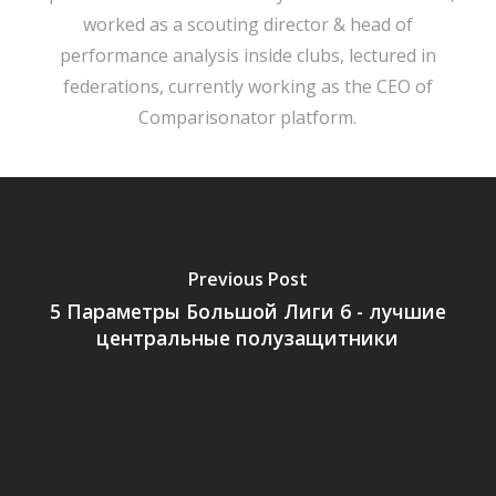
worked as a scouting director & head of
performance analysis inside clubs, lectured in
federations, currently working as the CEO of
Comparisonator platform.
Previous Post
5 Параметры Большой Лиги 6 - лучшие
центральные полузащитники