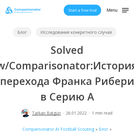
Skip
Menu
Start a free trial
to
main
content
Блог
Исследование конкретного случая
Solved
w/Comparisonator:Истори
перехода Франка Рибер
в Серию А
Tarkan Batgün
26.01.2022
1 min read
Comparisonator AI Football Scouting
»
Блог
»