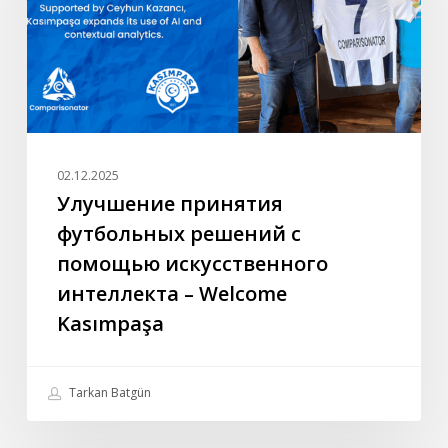
помощью
искусственного
интеллекта
–
Welcome
Kasımpaşa
02.12.2025
Улучшение принятия
футбольных решений с
помощью искусственного
интеллекта – Welcome
Kasımpaşa
Tarkan Batgün