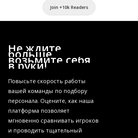
Join +10k Readers
Не
ждите
больше,
возьмите
себя
в
руки!
Повысьте скорость работы
вашей команды по подбору
персонала. Оцените, как наша
платформа позволяет
мгновенно сравнивать игроков
и проводить тщательный