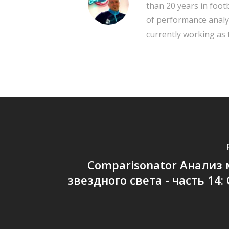
than 20 years in footb
of performance analysi
currently working as
Comparisonator Анализ
звездного света - часть 14: