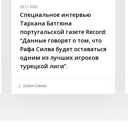
том,
п
29.11.2025
что
–
Специальное интервью
Рафа
с
Таркана Батгюна
Силва
2
португальской газете Record:
будет
н
“Данные говорят о том, что
оставаться
д
одним
м
Рафа Силва будет оставаться
из
одним из лучших игроков
лучших
турецкой лиги”.
игроков
турецкой
лиги”.
Didem Dilmen