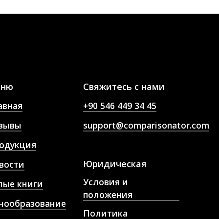
еню
Свяжитесь с нами
авная
+90 546 449 34 45
зывы
support@comparisonator.com
одукция
Юридическая
вости
Условия и
лые книги
положения
нообразование
Политика