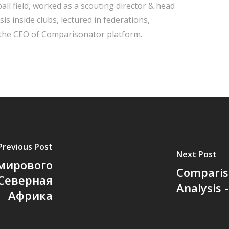
all field, worked as a scouting director & head
s inside clubs, lectured in federations,
 the CEO of Comparisonator platform.
Previous Post
Next Post
 мирового
Comparis
 Северная
Analysis 
Африка