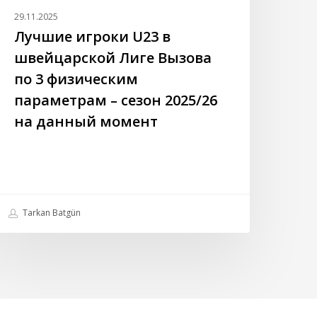
араметрам
29.11.2025
Лучшие игроки U23 в
езон
швейцарской Лиге Вызова
025/26
по 3 физическим
а
параметрам – сезон 2025/26
анный
омент
на данный момент
Tarkan Batgün