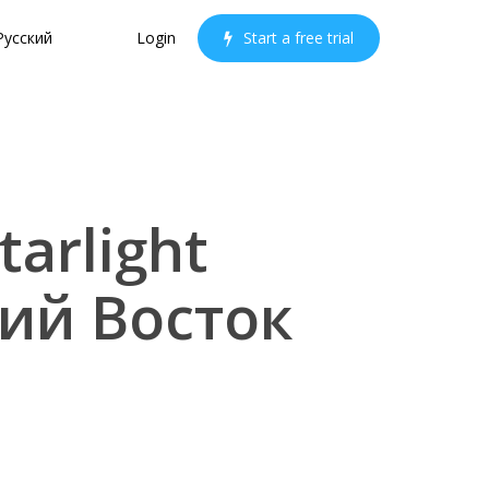
Русский
Login
S
t
a
r
t
a
f
r
e
e
t
r
i
a
l
arlight
ний Восток