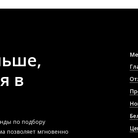
льше,
М
Гл
бя
в
От
Пр
Но
Бе
нды по подбору
Це
ма позволяет мгновенно