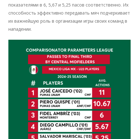
показателями в 6, 5,67 и 5,25 пасов соответственно. Их
способность эффективно передавать мяч подчеркивает
их важнейшую роль в организации игры своих команд в
нападении.