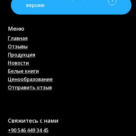
версию
Меню
Главная
Отзывы
Продукция
Новости
Белые книги
Ценообразование
Отправить отзыв
AI Прогнозы на
футбольные матчи,
коэффициенты, анализ,
футбольный чат
Свяжитесь с нами
+90 546 449 34 45