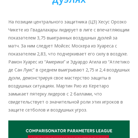
На позиции центрального защитника (ЦЗ) Хесус Орозко
Чикете из Гвадалахары лидирует в лиге с впечатляющим
показателем 3,75 выигранных воздушных дуэлей за
матч. За ним следует Мойсес Москера из Хуареса с
показателем 2,83, что подчеркивает его силу в воздухе.
Рамон Хуарес из “Америки” и Эдуардо Агила из “Атлетико
де Сан Луис” в среднем выигрывают 2,75 и 2,4 воздушных
дуэли, демонстрируя свое мастерство защиты в
воздушных ситуациях. Мартин Рио из Керетаро
замыкает пятерку лидеров с 2 баллами, что
свидетельствует о значительной роли этих игроков в
защите сетболов и воздушных угроз.