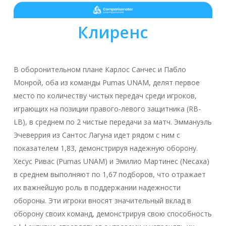
Клиренс
В оборонительном плане Карлос Санчес и Пабло
Монрой, оба из команды Pumas UNAM, делят первое
место по количеству чистых передач среди игроков,
играющих на позиции правого-левого защитника (RB-
LB), в среднем по 2 чистые передачи за матч. Эммануэль
Эчеверрия из Сантос Лагуна идет рядом с ним с
показателем 1,83, демонстрируя надежную оборону.
Хесус Ривас (Pumas UNAM) и Эмилио Мартинес (Necaxa)
в среднем выполняют по 1,67 подборов, что отражает
их важнейшую роль в поддержании надежности
обороны. Эти игроки вносят значительный вклад в
оборону своих команд, демонстрируя свою способность