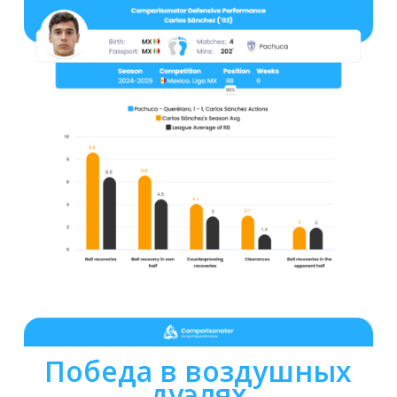
Победа в воздушных
дуэлях