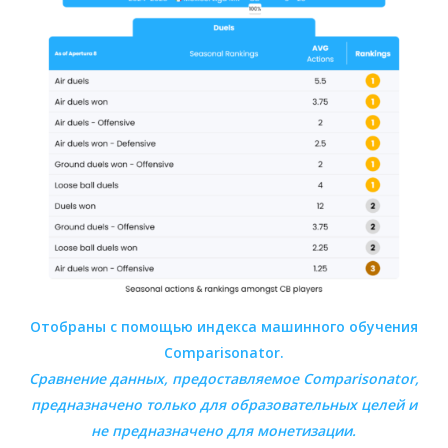
Отобраны с помощью индекса машинного обучения
Comparisonator.
Сравнение данных, предоставляемое
Comparisonator
,
предназначено только для образовательных целей и
не предназначено для монетизации.