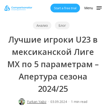
Skip
Menu
Start a free trial
to
main
content
Анализ
Блог
Лучшие игроки U23 в
мексиканской Лиге
MX по 5 параметрам –
Апертура сезона
2024/25
Furkan Yağız
03.09.2024
1 min read