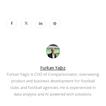
Furkan Yağız
Furkan Yagiz is COO of Comparisonator, overseeing
product and business development for football
clubs and football agencies. He is experienced in
data analysis and AI powered tech solutions.