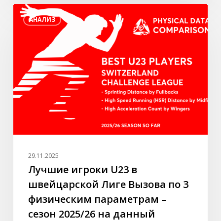
Лучшие
АНАЛИЗ
игроки
U23
в
швейцарской
Лиге
Вызова
по
3
физическим
параметрам
–
29.11.2025
сезон
Лучшие игроки U23 в
2025/26
швейцарской Лиге Вызова по 3
на
физическим параметрам –
данный
сезон 2025/26 на данный
момент