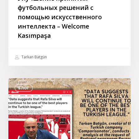
футбольных решений с
помощью искусственного
интеллекта – Welcome
Kasımpaşa
Tarkan Batgün
Специальное
БЛОГ
интервью
Таркана
Батгюна
португальской
газете
Record:
“Данные