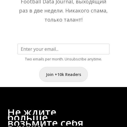
Football Data Journal, выходящий
раз в две недели. Никакого спама,
только талант!
Two emails per month. Unsubscribe anytime.
Join +10k Readers
Не
ждите
больше,
возьмите
себя