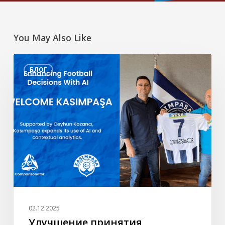
You May Also Like
Улучшение
БЛОГ
принятия
футбольных
решений
с
помощью
искусственного
интеллекта
–
Welcome
Kasımpaşa
02.12.2025
Улучшение принятия