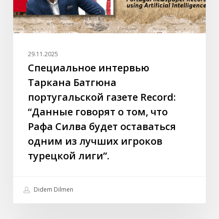
говорят
о
том,
что
29.11.2025
Рафа
Специальное интервью
Силва
Таркана Батгюна
будет
португальской газете Record:
оставаться
“Данные говорят о том, что
одним
Рафа Силва будет оставаться
из
лучших
одним из лучших игроков
игроков
турецкой лиги”.
турецкой
лиги”.
Didem Dilmen