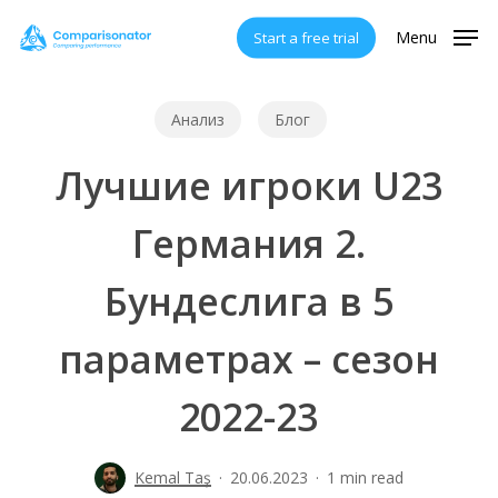
Skip
Menu
Start a free trial
to
main
content
Анализ
Блог
Лучшие игроки U23
Германия 2.
Бундеслига в 5
параметрах – сезон
2022-23
Kemal Taş
20.06.2023
1 min read