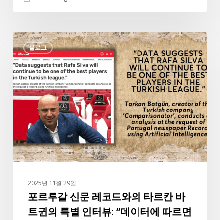
포
블로그
르
투
갈
신
문
레
코
드
와
의
타
2025년 11월 29일
르
포르투갈 신문 레코드와의 타르칸 바
칸
트귄의 특별 인터뷰: “데이터에 따르면
바