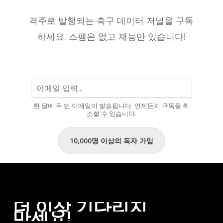
한
떻
명
격주로 발행되는 축구 데이터 저널을 구독
게
으
하세요. 스팸은 없고 재능만 있습니다!
될
로
까
남
요?
을
것
입
한 달에 두 번 이메일이 발송됩니다. 언제든지 구독을 취
니
소할 수 있습니다.
다.”
10,000명 이상의 독자 가입
더
이상
기다리지
마세요!