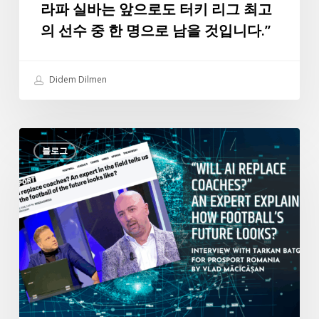
라파 실바는 앞으로도 터키 리그 최고
트
의 선수 중 한 명으로 남을 것입니다.”
귄
의
특
Didem Dilmen
별
인
터
“인
뷰:
블로그
공
“데
지
이
능
터
이
에
코
따
치
르
를
면
대
라
체
파