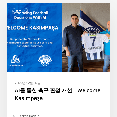
AI
블로그
를
통
한
축
구
판
정
개
선
–
Welcome
2025년 12월 02일
Kasımpaşa
AI를 통한 축구 판정 개선 – Welcome
Kasımpaşa
Tarkan Batgün