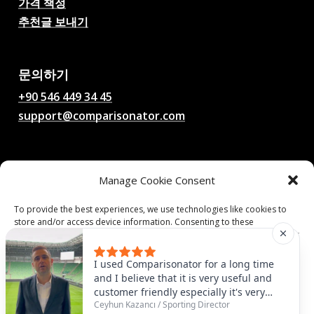
가격 책정
추천글 보내기
AI 축구 경기 예측, 배당률,
분석, 축구 채팅
문의하기
+90 546 449 34 45
support@comparisonator.com
법률
Manage Cookie Consent
이용 약관
개인정보 보호정책
To provide the best experiences, we use technologies like cookies to
store and/or access device information. Consenting to these
쿠키 정책
technologies will allow us to process data such as browsing behavior or
unique IDs on this site. Not consenting or withdrawing consent, may
adversely affect certain features and functions.
© 2025 Comparisonator Inc. 모든 권리 보유.
I used Comparisonator for a long time
and I believe that it is very useful and
customer friendly especially it's very
Accept
Ceyhun Kazancı
/
Sporting Director
useful to find some similar players that