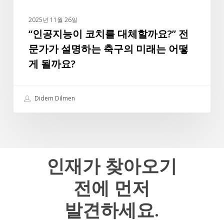
할
실
까
바
2025년 11월 26일
요?”
“인공지능이 코치를 대체할까요?” 전
는
전
앞
문가가 설명하는 축구의 미래는 어떻
문
으
게 될까요?
가
로
가
도
설
터
Didem Dilmen
명
키
하
리
는
그
축
최
구
인재가
찾아오기
고
의
의
전에
먼저
미
선
래
수
발견하세요.
는
중
어