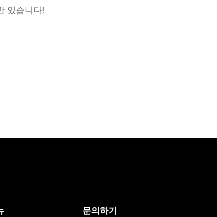
게
만 있습니다!
될
까
?
뉴
문의하기