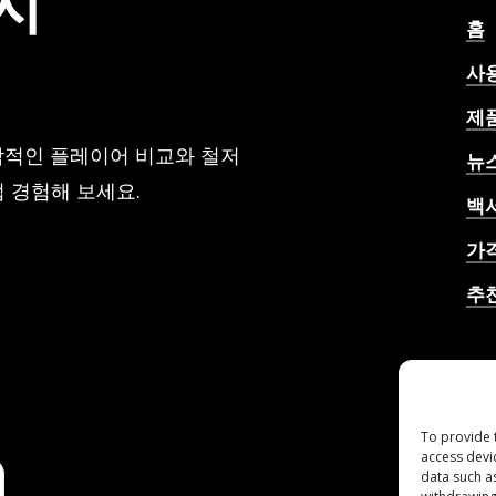
지
홈
수
중
사
한
제
명
으
각적인 플레이어 비교와 철저
뉴
로
 경험해 보세요.
남
백
을
가
것
입
추
니
AI
다.”
률,
To provide 
access devi
data such a