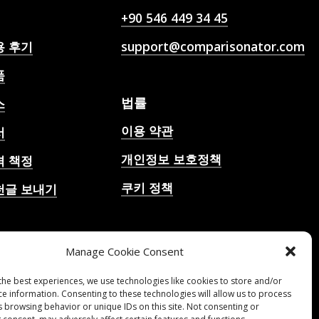
+90 546 449 34 45
용 후기
support@comparisonator.com
품
법률
스
이용 약관
서
개인정보 보호정책
격 책정
쿠키 정책
천글 보내기
 축구 경기 예측, 배당
 분석, 축구 채팅
Manage Cookie Consent
the best experiences, we use technologies like cookies to store and/or
ce information. Consenting to these technologies will allow us to process
s browsing behavior or unique IDs on this site. Not consenting or