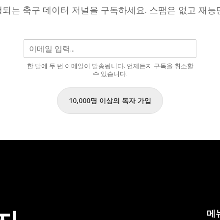
면
되는 축구 데이터 저널을 구독하세요. 스팸은 없고 재능
라
파
실
요
바
한 달에 두 번 이메일이 발송됩니다. 언제든지 구독을 취소할
는
수 있습니다.
앞
으
10,000명 이상의 독자 가입
로
도
터
키
리
그
최
고
의
메
선