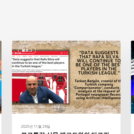
포
“
블로그
르
투
갈
신
문
레
코
드
와
의
2025년 11월 29일
타