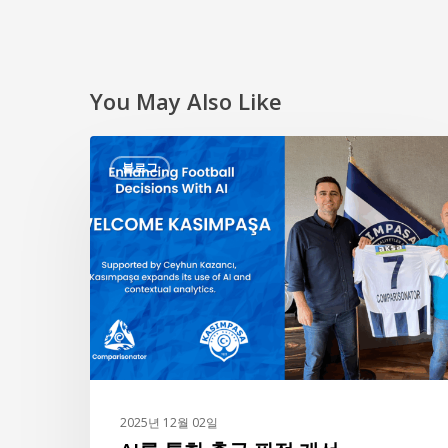
You May Also Like
AI
블로그
를
통
한
축
구
판
정
개
선
–
2025년 12월 02일
Welcome