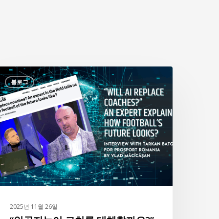
인
블로그
공
지
능
이
코
치
를
대
체
할
2025년 11월 26일
까