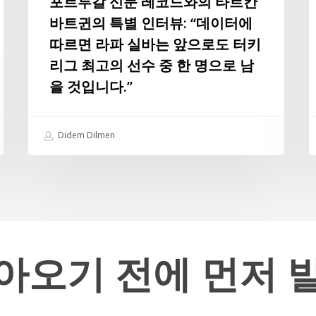
포르투갈 신문 레코드와의 타르칸
르
요
바트귄의 특별 인터뷰: “데이터에
칸
따르면 라파 실바는 앞으로도 터키
바
리그 최고의 선수 중 한 명으로 남
트
귄
을 것입니다.”
의
특
Didem Dilmen
별
인
터
뷰:
“데
이
터
아오기
전에
먼저
에
따
르