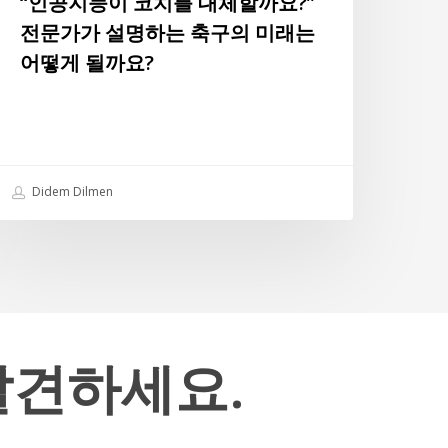
“인공지능이 코치를 대체할까요?”
?”
전문가가 설명하는 축구의 미래는
전
어떻게 될까요?
문
가
가
설
명
Didem Dilmen
하
는
축
구
의
미
래
발견하세요.
는
어
떻