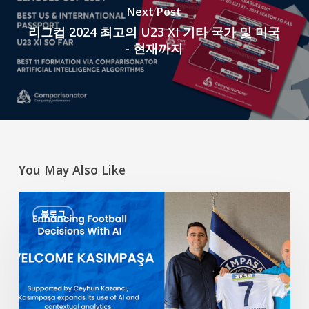
Next Post
리그컵 2024 최고의 U23 XI 기타 국가 및 미국
- 현재까지
You May Also Like
AI
블로그
를
통
한
축
구
판