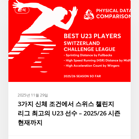
3
뷰:
분석
가
“데
지
이
신
터
체
에
조
따
건
르
에
면
서
라
스
파
위
실
스
바
2025년 11월 29일
챌
3가지 신체 조건에서 스위스 챌린지
는
린
앞
리그 최고의 U23 선수 – 2025/26 시즌
지
으
현재까지
리
로
그
도