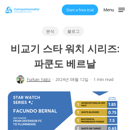
Skip
Menu
Start a free trial
to
main
content
분석
블로그
비교기 스타 워치 시리즈:
파쿤도 베르날
Furkan Yağız
2024년 08월 12일
1 min read