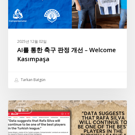
정
개
선
–
Welcome
2025년 12월 02일
Kasımpaşa
AI를 통한 축구 판정 개선 – Welcome
Kasımpaşa
Tarkan Batgün
포
블로그
르
투
갈