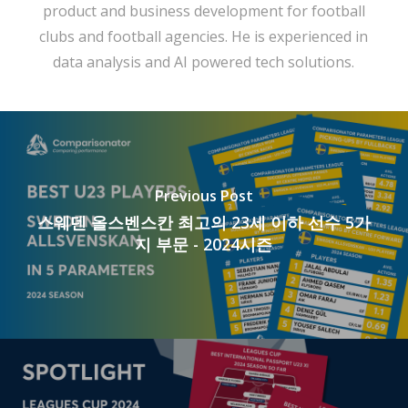
product and business development for football
clubs and football agencies. He is experienced in
data analysis and AI powered tech solutions.
Previous Post
스웨덴 올스벤스칸 최고의 23세 이하 선수 5가
지 부문 - 2024시즌