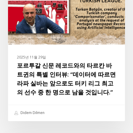
신
문
레
코
드
와
의
타
2025년 11월 29일
르
포르투갈 신문 레코드와의 타르칸 바
칸
트귄의 특별 인터뷰: “데이터에 따르면
바
라파 실바는 앞으로도 터키 리그 최고
트
의 선수 중 한 명으로 남을 것입니다.”
귄
의
특
Didem Dilmen
별
인
터