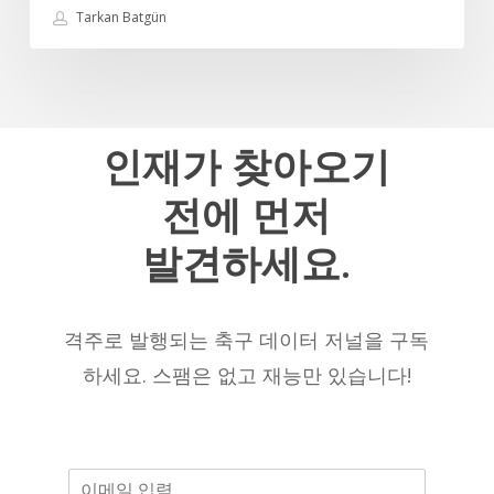
최
터
Tarkan Batgün
고
키
의
리
U23
그
선
최
수
인재가
찾아오기
고
–
의
전에
먼저
2025/26
선
시
수
발견하세요.
즌
중
현
한
재
명
격주로 발행되는 축구 데이터 저널을 구독
까
으
하세요. 스팸은 없고 재능만 있습니다!
지
로
남
을
것