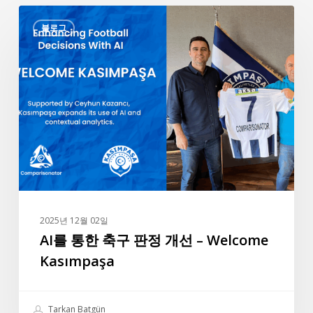
AI
블로그
를
통
한
축
구
판
정
개
선
–
Welcome
2025년 12월 02일
Kasımpaşa
AI를 통한 축구 판정 개선 – Welcome
Kasımpaşa
Tarkan Batgün