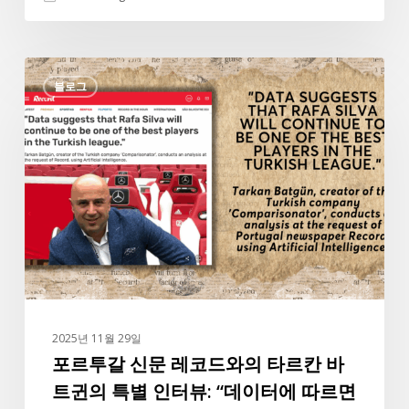
포
블로그
르
투
갈
신
문
레
코
드
와
의
타
2025년 11월 29일
르
포르투갈 신문 레코드와의 타르칸 바
칸
트귄의 특별 인터뷰: “데이터에 따르면
바