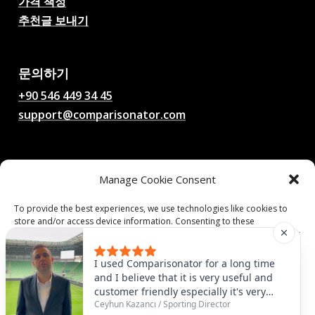
가격 책정
추천글 보내기
AI 축구 경기 예측, 배당률,
분석, 축구 채팅
문의하기
+90 546 449 34 45
support@comparisonator.com
법률
Manage Cookie Consent
이용 약관
개인정보 보호정책
To provide the best experiences, we use technologies like cookies to
store and/or access device information. Consenting to these
쿠키 정책
technologies will allow us to process data such as browsing behavior or
unique IDs on this site. Not consenting or withdrawing consent, may
adversely affect certain features and functions.
© 2025 Comparisonator Inc. 모든 권리 보유.
I used Comparisonator for a long time
and I believe that it is very useful and
customer friendly especially it's very
Accept
Ceyhun Kazancı
/
Sporting Director
useful to find some similar players that