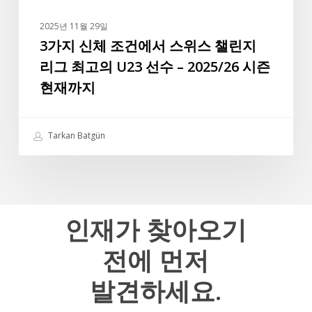
위
실
스
바
2025년 11월 29일
챌
3가지 신체 조건에서 스위스 챌린지
는
린
앞
리그 최고의 U23 선수 – 2025/26 시즌
지
으
현재까지
리
로
그
도
최
터
Tarkan Batgün
고
키
의
리
U23
그
선
최
수
인재가
찾아오기
고
–
의
전에
먼저
2025/26
선
시
수
발견하세요.
즌
중
현