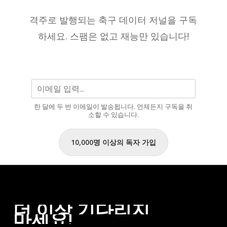
한
재
명
격주로 발행되는 축구 데이터 저널을 구독
까
으
하세요. 스팸은 없고 재능만 있습니다!
지
로
남
을
것
입
한 달에 두 번 이메일이 발송됩니다. 언제든지 구독을 취
니
소할 수 있습니다.
다.”
10,000명 이상의 독자 가입
더
이상
기다리지
마세요!