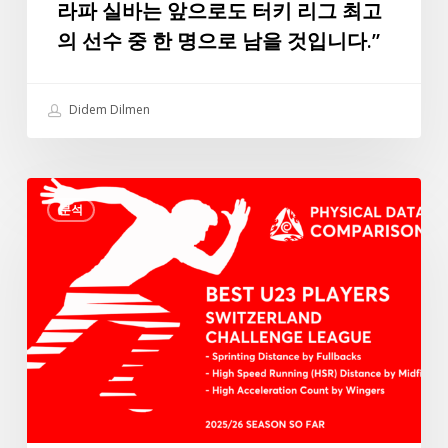
라파 실바는 앞으로도 터키 리그 최고
트
의 선수 중 한 명으로 남을 것입니다.”
귄
의
특
Didem Dilmen
별
인
터
3
뷰:
분석
가
“데
지
이
신
터
체
에
조
따
건
르
에
면
서
라
스
파