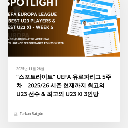
트
라
3
이
트”
UEFA
유
로
파
리
그
2025년 11월 28일
5
“스포트라이트” UEFA 유로파리그 5주
주
차 – 2025/26 시즌 현재까지 최고의
차
U23 선수 & 최고의 U23 XI 3인방
–
2025/26
시
Tarkan Batgün
즌
현