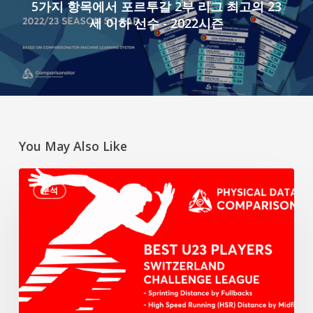
5가지 항목에서 포르투갈 2부 리그 최고의 23
세 이하 선수 - 2022시즌
You May Also Like
3
분석
가
지
신
체
조
건
에