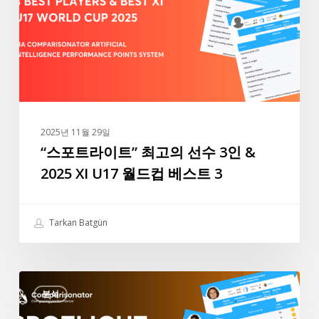
시
트”
즌
최
현
고
재
의
까
선
지
수
3
2025년 11월 29일
인
“스포트라이트” 최고의 선수 3인 &
&
2025 XI U17 월드컵 베스트 3
2025
XI
U17
Tarkan Batgün
월
드
컵
“스
베
분석
포
스
트