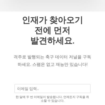
재
까
지
인재가
찾아오기
최
전에
먼저
고
의
발견하세요.
U23
선
수
격주로 발행되는 축구 데이터 저널을 구독
&
하세요. 스팸은 없고 재능만 있습니다!
최
고
의
U23
XI
3
한 달에 두 번 이메일이 발송됩니다. 언제든지 구독을 취
소할 수 있습니다.
인