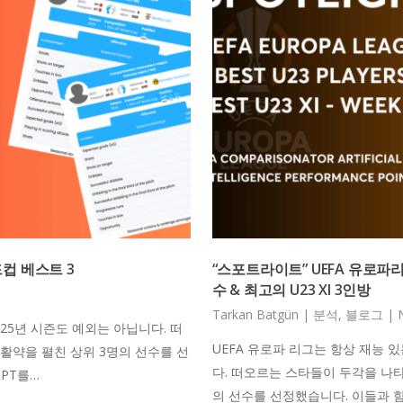
드컵 베스트 3
“스포트라이트” UEFA 유로파리그
수 & 최고의 U23 XI 3인방
Tarkan Batgün
|
분석
,
블로그
|
25년 시즌도 예외는 아닙니다. 떠
UEFA 유로파 리그는 항상 재능 있
활약을 펼친 상위 3명의 선수를 선
다. 떠오르는 스타들이 두각을 나타
GPT를…
의 선수를 선정했습니다. 이들과 