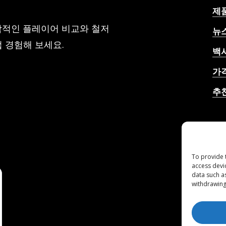
제
각적인 플레이어 비교와 철저
뉴
 경험해 보세요.
백
가
추
AI
률,
To provide 
access devi
data such a
withdrawing