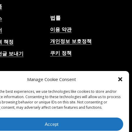
품
법률
스
이용 약관
서
개인정보 보호정책
격 책정
쿠키 정책
천글 보내기
 축구 경기 예측, 배당
 분석, 축구 채팅
Manage Cookie Consent
the best experiences, we use technologies like cookies to store and/or
ce information. Consenting to these technologies will allow us to process
s browsing behavior or unique IDs on this site. Not consenting or
 consent, may adversely affect certain features and functions.
Accept