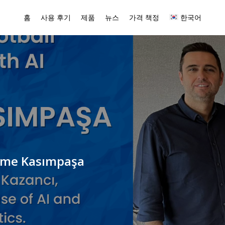
홈
사용 후기
제품
뉴스
가격 책정
한국어
ome
Kasımpaşa
지
바트귄의
리그
최고의
특별
U23
바는
앞으로도
터키
을
것입니다.”