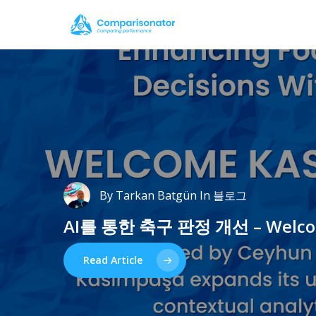
Skip
to
main
content
By
Tarkan Batgün
In
블로그
AI를
통한
축구
판정
개선
–
Welc
Didem Dilmen
Tarkan Batgün
블로그
분석
포르투갈
3가지
신체
신문
조건에서
레코드와의
스위스
타르칸
챌린
Read Article
인터뷰:
선수
–
2025/26
“데이터에
시즌
따르면
현재까지
라파
실
리그
최고의
선수
중
한
명으로
남