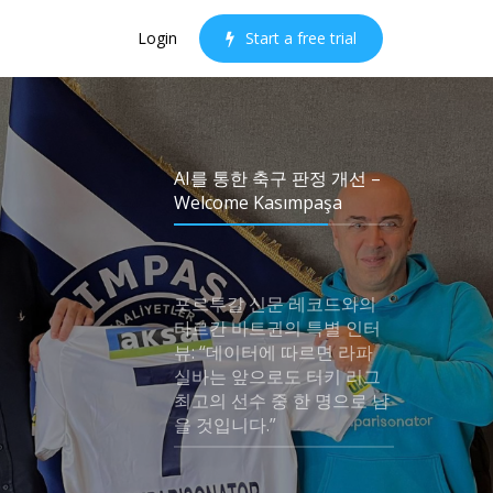
Login
S
t
a
r
t
a
f
r
e
e
t
r
i
a
l
AI를 통한 축구 판정 개선 –
Welcome Kasımpaşa
포르투갈 신문 레코드와의
타르칸 바트귄의 특별 인터
뷰: “데이터에 따르면 라파
실바는 앞으로도 터키 리그
최고의 선수 중 한 명으로 남
을 것입니다.”