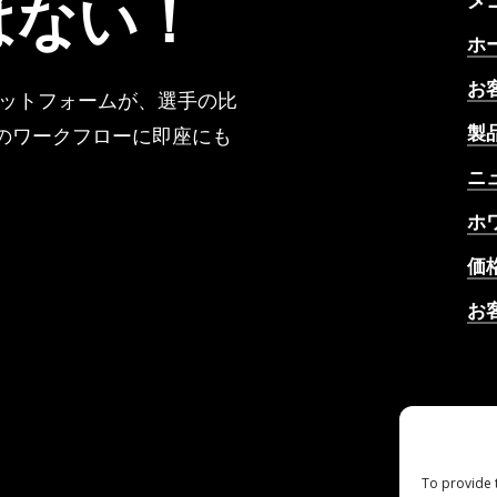
はない！
メ
ホ
お
ラットフォームが、選手の比
製
のワークフローに即座にも
ニ
ホ
価
お
A
ッ
ャ
To provide 