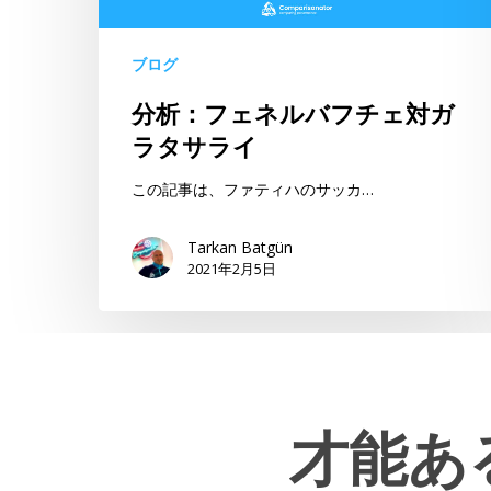
フ
チ
ブログ
ェ
対
分析：フェネルバフチェ対ガ
ガ
ラタサライ
ラ
タ
この記事は、ファティハのサッカ…
サ
ラ
Tarkan Batgün
2021年2月5日
イ
才能あ