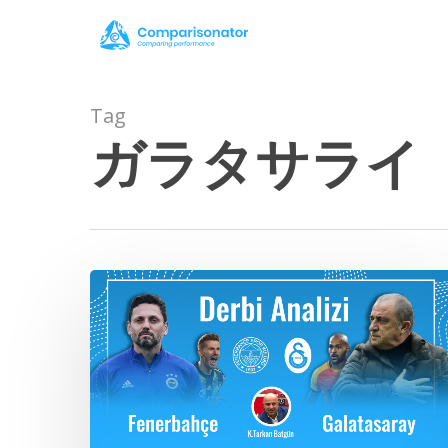
Skip
to
main
content
Tag
ガラタサライ
分
析：
フ
ェ
ネ
ル
バ