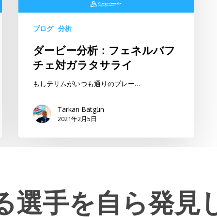
ェ
ネ
ブログ
分析
ル
バ
ダービー分析：フェネルバフ
フ
チェ対ガラタサライ
チ
ェ
もしテリムがいつも通りのプレー…
対
ガ
Tarkan Batgün
2021年2月5日
ラ
タ
サ
ラ
イ
る選手を自ら発見